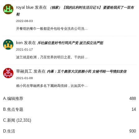
royal blue
发表在
（独家）【我的比利时生活日记 5】 婆婆给我买了一双布
鞋
2022-08-03
开餐馆的餐巾一般都是外包给专业洗衣公司洗…
ken
发表在
斥社媒任意封号行同共产党 波兰拟立法严惩
2021-01-17
波兰就是欧洲，乃至世界的明日之星。干的好…
華融員工
发表在
内幕：五个彪形大汉抓赖小民 女秘书给一号情妇发信
2021-01-08
賴小民在華融將多名下屬納爲情婦，比如其中…
A.编辑推荐
488
B.焦点专题
14
C.新闻
(12,331)
D.生活
930