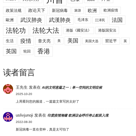
欧洲
政策法规
政论天下
新冠病毒
欧洲疫情
旅游
武汉肺炎
武漢肺炎
法国
歐洲
毛泽东
江泽民
法轮功
法轮大法
港版《國安法》
港版国安法
美国
疫情
生活
章天亮
習近平
美
美国大选
英
香港
英国
轮回
读者留言
王先生
发表在
AI的文明意蕴之一：单一空间的文明症候
2025-10-20
上周看到您的频道，一篇篇文章写的太好了
uslivjunoji
发表在
印度疫情海啸 欧洲议会呼吁停止航班入境
2022-08-30
新冠病毒一直在变种，真是太可怕了