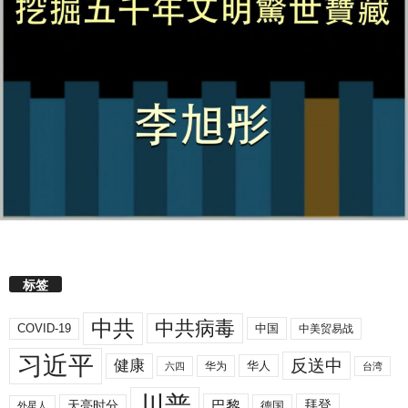
标签
中共
中共病毒
COVID-19
中国
中美贸易战
习近平
反送中
健康
华人
华为
六四
台湾
川普
拜登
天亮时分
巴黎
德国
外星人