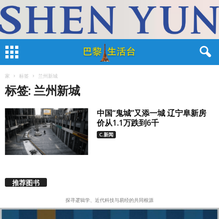
家
标签
兰州新城
标签: 兰州新城
中国“鬼城”又添一城 辽宁阜新房
价从1.1万跌到6千
C.新闻
推荐图书
探寻逻辑学、近代科技与易经的共同根源