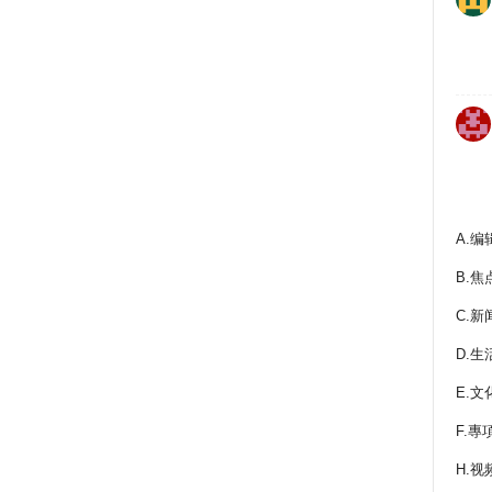
A.编
B.焦
C.新
D.生
E.文
F.專
H.视