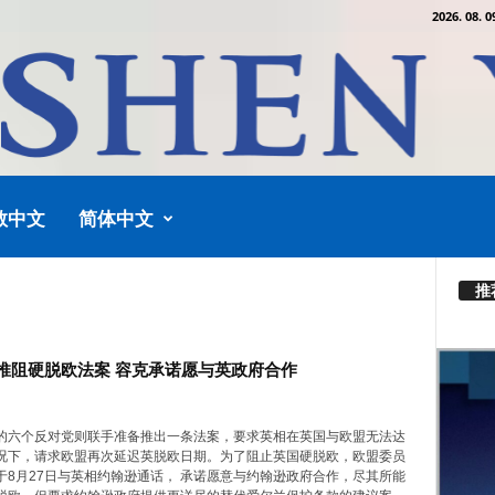
2026. 08. 0
教中文
简体中文
推
推阻硬脱欧法案 容克承诺愿与英政府合作
的六个反对党则联手准备推出一条法案，要求英相在英国与欧盟无法达
况下，请求欧盟再次延迟英脱欧日期。为了阻止英国硬脱欧，欧盟委员
于8月27日与英相约翰逊通话， 承诺愿意与约翰逊政府合作，尽其所能