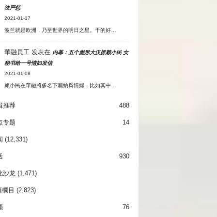
法严惩
2021-01-17
波兰就是欧洲，乃至世界的明日之星。干的好…
華融員工
发表在
内幕：五个彪形大汉抓赖小民 女
秘书给一号情妇发信
2021-01-08
賴小民在華融將多名下屬納爲情婦，比如其中…
辑推荐
488
点专题
14
闻
(12,331)
活
930
化沙龙
(1,471)
項欄目
(2,823)
频
76