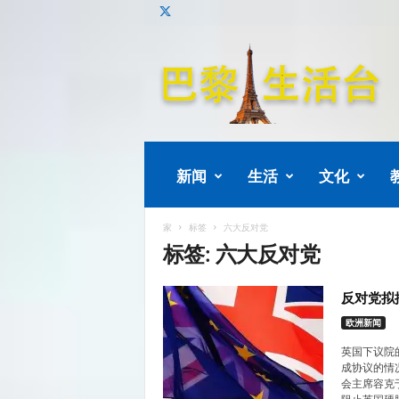
巴
黎
生
活
新闻
生活
文化
家
标签
六大反对党
标签: 六大反对党
反对党拟
欧洲新闻
英国下议院
成协议的情
会主席容克