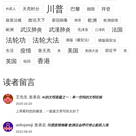
川普
拜登
天亮时分
巴黎
德国
外星人
欧洲
政策法规
政论天下
新冠病毒
欧洲疫情
旅游
武汉肺炎
武漢肺炎
法国
歐洲
毛泽东
江泽民
法轮功
法轮大法
港版《國安法》
港版国安法
美国
疫情
生活
章天亮
習近平
美
美国大选
英
香港
英国
轮回
读者留言
王先生
发表在
AI的文明意蕴之一：单一空间的文明症候
2025-10-20
上周看到您的频道，一篇篇文章写的太好了
uslivjunoji
发表在
印度疫情海啸 欧洲议会呼吁停止航班入境
2022-08-30