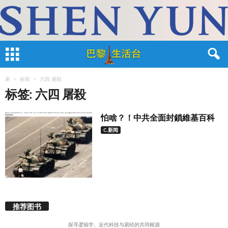
家
标签
六四 屠殺
标签: 六四 屠殺
怕啥？！中共全面封鎖維基百科
C.新闻
推荐图书
探寻逻辑学、近代科技与易经的共同根源