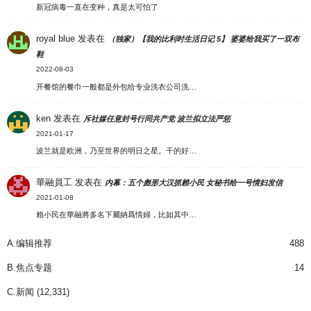
新冠病毒一直在变种，真是太可怕了
royal blue
发表在
（独家）【我的比利时生活日记 5】 婆婆给我买了一双布
鞋
2022-08-03
开餐馆的餐巾一般都是外包给专业洗衣公司洗…
ken
发表在
斥社媒任意封号行同共产党 波兰拟立法严惩
2021-01-17
波兰就是欧洲，乃至世界的明日之星。干的好…
華融員工
发表在
内幕：五个彪形大汉抓赖小民 女秘书给一号情妇发信
2021-01-08
賴小民在華融將多名下屬納爲情婦，比如其中…
A.编辑推荐
488
B.焦点专题
14
C.新闻
(12,331)