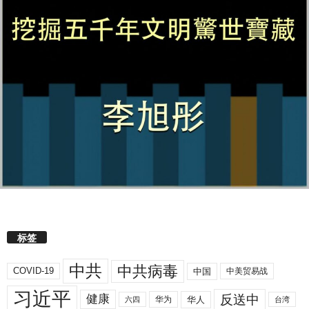
标签
中共
中共病毒
COVID-19
中国
中美贸易战
习近平
反送中
健康
华人
华为
六四
台湾