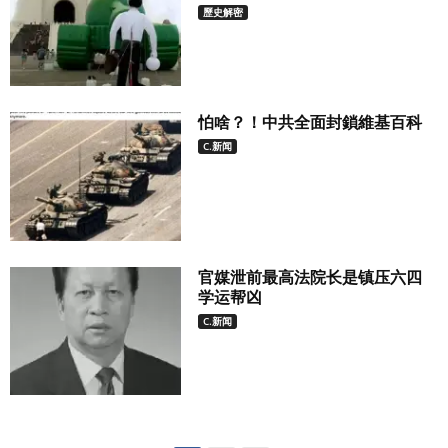
歷史解密
怕啥？！中共全面封鎖維基百科
C.新闻
官媒泄前最高法院长是镇压六四
学运帮凶
C.新闻