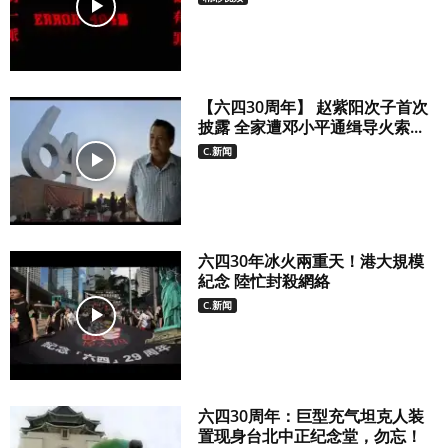
【六四30周年】 赵紫阳次子首次
披露 全家遭邓小平通缉导火索...
C.新闻
六四30年冰火兩重天！港大規模
紀念 陸忙封殺網絡
C.新闻
六四30周年：巨型充气坦克人装
置现身台北中正纪念堂，勿忘！