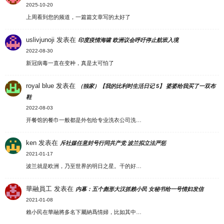
2025-10-20
上周看到您的频道，一篇篇文章写的太好了
uslivjunoji
发表在
印度疫情海啸 欧洲议会呼吁停止航班入境
2022-08-30
新冠病毒一直在变种，真是太可怕了
royal blue
发表在
（独家）【我的比利时生活日记 5】 婆婆给我买了一双布
鞋
2022-08-03
开餐馆的餐巾一般都是外包给专业洗衣公司洗…
ken
发表在
斥社媒任意封号行同共产党 波兰拟立法严惩
2021-01-17
波兰就是欧洲，乃至世界的明日之星。干的好…
華融員工
发表在
内幕：五个彪形大汉抓赖小民 女秘书给一号情妇发信
2021-01-08
賴小民在華融將多名下屬納爲情婦，比如其中…