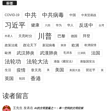
标签
中共
中共病毒
COVID-19
中国
中美贸易战
习近平
反送中
健康
华人
华为
六四
台湾
川普
拜登
天亮时分
巴黎
德国
外星人
欧洲
政策法规
政论天下
新冠病毒
欧洲疫情
旅游
武汉肺炎
武漢肺炎
法国
歐洲
毛泽东
江泽民
法轮功
法轮大法
港版《國安法》
港版国安法
美国
疫情
生活
章天亮
習近平
美
美国大选
英
香港
英国
轮回
读者留言
王先生
发表在
AI的文明意蕴之一：单一空间的文明症候