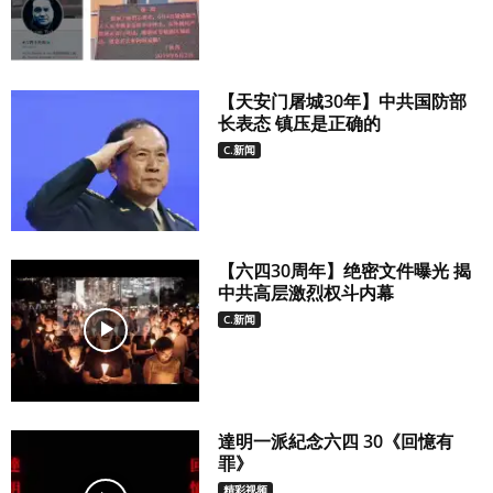
【天安门屠城30年】中共国防部
长表态 镇压是正确的
C.新闻
【六四30周年】绝密文件曝光 揭
中共高层激烈权斗内幕
C.新闻
達明一派紀念六四 30《回憶有
罪》
精彩视频