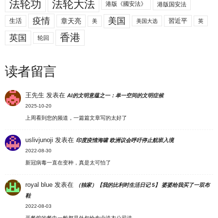
法轮功
法轮大法
港版《國安法》
港版国安法
美国
疫情
生活
章天亮
習近平
美
美国大选
英
香港
英国
轮回
读者留言
王先生
发表在
AI的文明意蕴之一：单一空间的文明症候
2025-10-20
上周看到您的频道，一篇篇文章写的太好了
uslivjunoji
发表在
印度疫情海啸 欧洲议会呼吁停止航班入境
2022-08-30
新冠病毒一直在变种，真是太可怕了
royal blue
发表在
（独家）【我的比利时生活日记 5】 婆婆给我买了一双布
鞋
2022-08-03