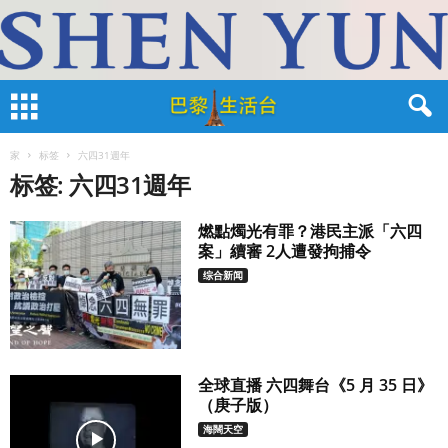
家
标签
六四31週年
标签: 六四31週年
燃點燭光有罪？港民主派「六四
案」續審 2人遭發拘捕令
综合新闻
全球直播 六四舞台《5 月 35 日》
（庚子版）
海闊天空