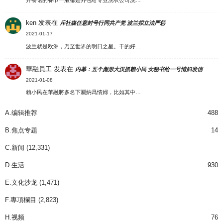
开餐馆的餐巾一般都是外包给专业洗衣公司洗…
ken
发表在
斥社媒任意封号行同共产党 波兰拟立法严惩
2021-01-17
波兰就是欧洲，乃至世界的明日之星。干的好…
華融員工
发表在
内幕：五个彪形大汉抓赖小民 女秘书给一号情妇发信
2021-01-08
賴小民在華融將多名下屬納爲情婦，比如其中…
A.编辑推荐
488
B.焦点专题
14
C.新闻
(12,331)
D.生活
930
E.文化沙龙
(1,471)
F.專項欄目
(2,823)
H.视频
76