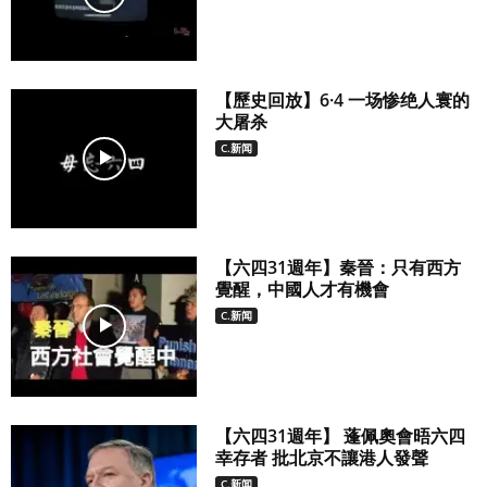
【歷史回放】6·4 一场惨绝人寰的
大屠杀
C.新闻
【六四31週年】秦晉：只有西方
覺醒，中國人才有機會
C.新闻
【六四31週年】 蓬佩奧會晤六四
幸存者 批北京不讓港人發聲
C.新闻