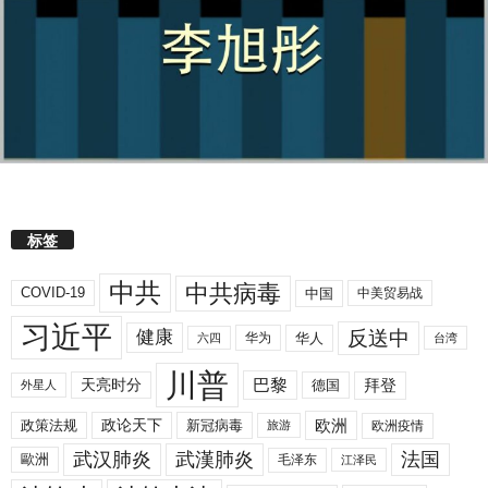
标签
中共
中共病毒
COVID-19
中国
中美贸易战
习近平
反送中
健康
华人
华为
六四
台湾
川普
拜登
天亮时分
巴黎
德国
外星人
欧洲
政策法规
政论天下
新冠病毒
欧洲疫情
旅游
武汉肺炎
武漢肺炎
法国
歐洲
毛泽东
江泽民