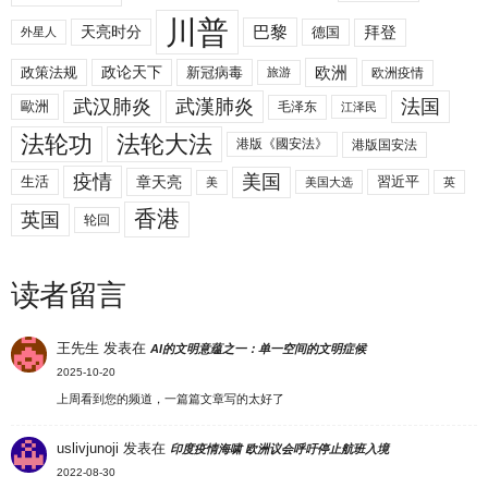
川普
拜登
天亮时分
巴黎
德国
外星人
欧洲
政策法规
政论天下
新冠病毒
欧洲疫情
旅游
武汉肺炎
武漢肺炎
法国
歐洲
毛泽东
江泽民
法轮功
法轮大法
港版《國安法》
港版国安法
美国
疫情
生活
章天亮
習近平
美
美国大选
英
香港
英国
轮回
读者留言
王先生
发表在
AI的文明意蕴之一：单一空间的文明症候
2025-10-20
上周看到您的频道，一篇篇文章写的太好了
uslivjunoji
发表在
印度疫情海啸 欧洲议会呼吁停止航班入境
2022-08-30