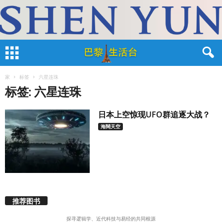
家
标签
六星连珠
标签: 六星连珠
日本上空惊现UFO群追逐大战？
海闊天空
推荐图书
探寻逻辑学、近代科技与易经的共同根源