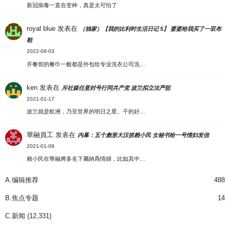
新冠病毒一直在变种，真是太可怕了
royal blue
发表在
（独家）【我的比利时生活日记 5】 婆婆给我买了一双布
鞋
2022-08-03
开餐馆的餐巾一般都是外包给专业洗衣公司洗…
ken
发表在
斥社媒任意封号行同共产党 波兰拟立法严惩
2021-01-17
波兰就是欧洲，乃至世界的明日之星。干的好…
華融員工
发表在
内幕：五个彪形大汉抓赖小民 女秘书给一号情妇发信
2021-01-08
賴小民在華融將多名下屬納爲情婦，比如其中…
A.编辑推荐
488
B.焦点专题
14
C.新闻
(12,331)