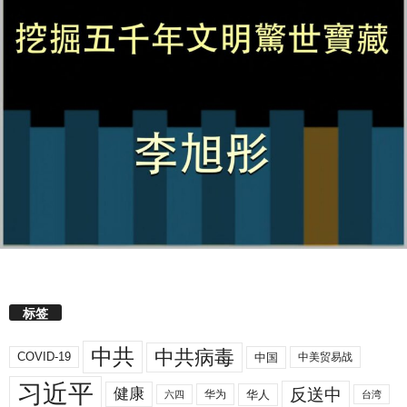
标签
中共
中共病毒
COVID-19
中国
中美贸易战
习近平
反送中
健康
华人
华为
六四
台湾