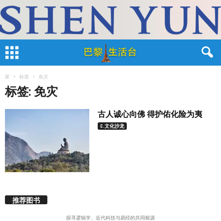
家
标签
免灾
标签: 免灾
古人诚心向佛 得护佑化险为夷
E.文化沙龙
推荐图书
探寻逻辑学、近代科技与易经的共同根源