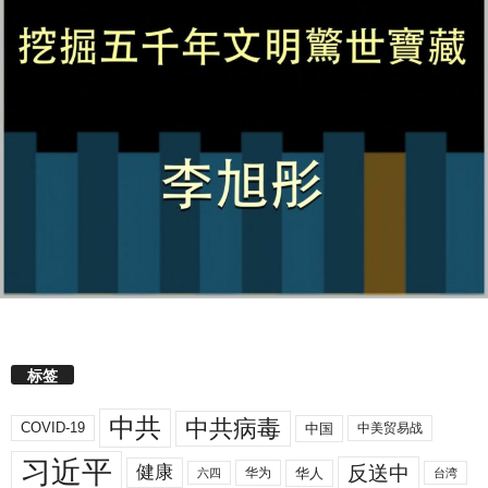
标签
中共
中共病毒
COVID-19
中国
中美贸易战
习近平
反送中
健康
华人
华为
六四
台湾