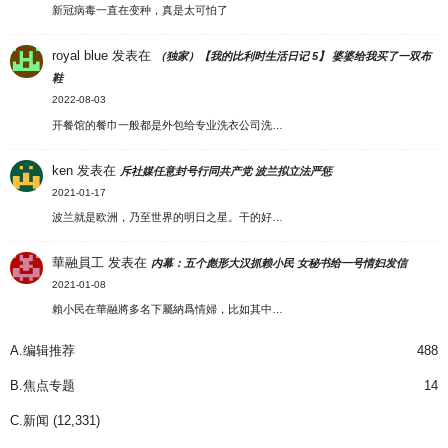
新冠病毒一直在变种，真是太可怕了
royal blue
发表在
（独家）【我的比利时生活日记 5】 婆婆给我买了一双布
鞋
2022-08-03
开餐馆的餐巾一般都是外包给专业洗衣公司洗…
ken
发表在
斥社媒任意封号行同共产党 波兰拟立法严惩
2021-01-17
波兰就是欧洲，乃至世界的明日之星。干的好…
華融員工
发表在
内幕：五个彪形大汉抓赖小民 女秘书给一号情妇发信
2021-01-08
賴小民在華融將多名下屬納爲情婦，比如其中…
A.编辑推荐
488
B.焦点专题
14
C.新闻
(12,331)