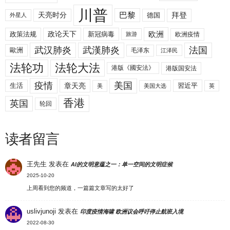
川普
拜登
天亮时分
巴黎
德国
外星人
欧洲
政策法规
政论天下
新冠病毒
欧洲疫情
旅游
武汉肺炎
武漢肺炎
法国
歐洲
毛泽东
江泽民
法轮功
法轮大法
港版《國安法》
港版国安法
美国
疫情
生活
章天亮
習近平
美
美国大选
英
香港
英国
轮回
读者留言
王先生
发表在
AI的文明意蕴之一：单一空间的文明症候
2025-10-20
上周看到您的频道，一篇篇文章写的太好了
uslivjunoji
发表在
印度疫情海啸 欧洲议会呼吁停止航班入境
2022-08-30