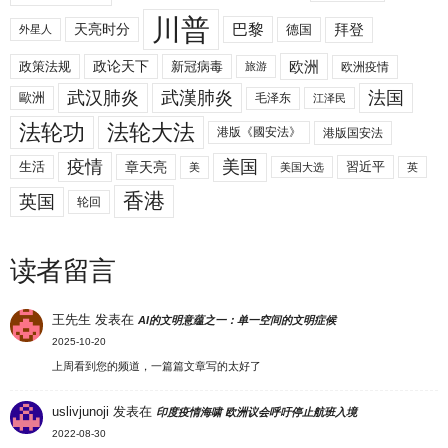
川普
拜登
天亮时分
巴黎
德国
外星人
欧洲
政策法规
政论天下
新冠病毒
欧洲疫情
旅游
武汉肺炎
武漢肺炎
法国
歐洲
毛泽东
江泽民
法轮功
法轮大法
港版《國安法》
港版国安法
美国
疫情
生活
章天亮
習近平
美
美国大选
英
香港
英国
轮回
读者留言
王先生
发表在
AI的文明意蕴之一：单一空间的文明症候
2025-10-20
上周看到您的频道，一篇篇文章写的太好了
uslivjunoji
发表在
印度疫情海啸 欧洲议会呼吁停止航班入境
2022-08-30