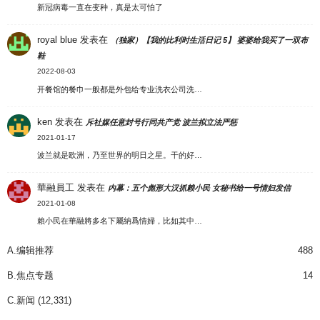
新冠病毒一直在变种，真是太可怕了
royal blue
发表在
（独家）【我的比利时生活日记 5】 婆婆给我买了一双布
鞋
2022-08-03
开餐馆的餐巾一般都是外包给专业洗衣公司洗…
ken
发表在
斥社媒任意封号行同共产党 波兰拟立法严惩
2021-01-17
波兰就是欧洲，乃至世界的明日之星。干的好…
華融員工
发表在
内幕：五个彪形大汉抓赖小民 女秘书给一号情妇发信
2021-01-08
賴小民在華融將多名下屬納爲情婦，比如其中…
A.编辑推荐
488
B.焦点专题
14
C.新闻
(12,331)