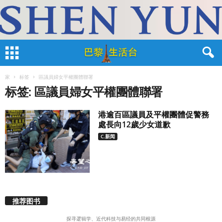
家
标签
區議員婦女平權團體聯署
标签: 區議員婦女平權團體聯署
港逾百區議員及平權團體促警務
處長向12歲少女道歉
C.新闻
推荐图书
探寻逻辑学、近代科技与易经的共同根源