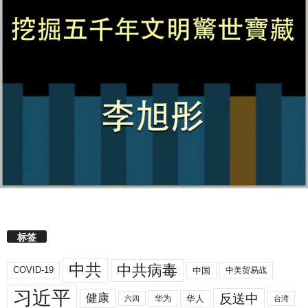
标签
中共
中共病毒
COVID-19
中国
中美贸易战
习近平
反送中
健康
华人
华为
六四
台湾