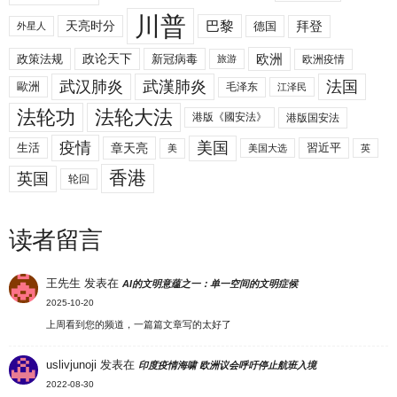
川普
拜登
天亮时分
巴黎
德国
外星人
欧洲
政策法规
政论天下
新冠病毒
欧洲疫情
旅游
武汉肺炎
武漢肺炎
法国
歐洲
毛泽东
江泽民
法轮功
法轮大法
港版《國安法》
港版国安法
美国
疫情
生活
章天亮
習近平
美
美国大选
英
香港
英国
轮回
读者留言
王先生
发表在
AI的文明意蕴之一：单一空间的文明症候
2025-10-20
上周看到您的频道，一篇篇文章写的太好了
uslivjunoji
发表在
印度疫情海啸 欧洲议会呼吁停止航班入境
2022-08-30