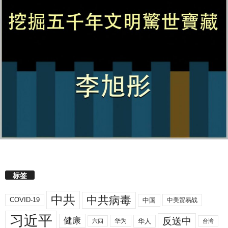
标签
中共
中共病毒
COVID-19
中国
中美贸易战
习近平
反送中
健康
华人
华为
六四
台湾