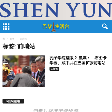
家
标签
前哨站
标签: 前哨站
孔子学院翻版？ 澳媒：「布图卡
学园」成中共在巴国扩张前哨站
C.新闻
推荐图书
探寻逻辑学、近代科技与易经的共同根源