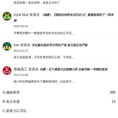
新冠病毒一直在变种，真是太可怕了
royal blue
发表在
（独家）【我的比利时生活日记 5】 婆婆给我买了一双布
鞋
2022-08-03
开餐馆的餐巾一般都是外包给专业洗衣公司洗…
ken
发表在
斥社媒任意封号行同共产党 波兰拟立法严惩
2021-01-17
波兰就是欧洲，乃至世界的明日之星。干的好…
華融員工
发表在
内幕：五个彪形大汉抓赖小民 女秘书给一号情妇发信
2021-01-08
賴小民在華融將多名下屬納爲情婦，比如其中…
A.编辑推荐
488
B.焦点专题
14
C.新闻
(12,331)