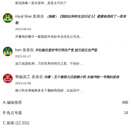
新冠病毒一直在变种，真是太可怕了
royal blue
发表在
（独家）【我的比利时生活日记 5】 婆婆给我买了一双布
鞋
2022-08-03
开餐馆的餐巾一般都是外包给专业洗衣公司洗…
ken
发表在
斥社媒任意封号行同共产党 波兰拟立法严惩
2021-01-17
波兰就是欧洲，乃至世界的明日之星。干的好…
華融員工
发表在
内幕：五个彪形大汉抓赖小民 女秘书给一号情妇发信
2021-01-08
賴小民在華融將多名下屬納爲情婦，比如其中…
A.编辑推荐
488
B.焦点专题
14
C.新闻
(12,331)