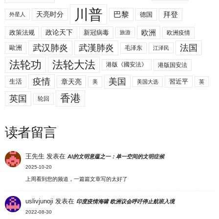
川普
拜登
天亮时分
巴黎
德国
外星人
欧洲
政策法规
政论天下
新冠病毒
欧洲疫情
旅游
武汉肺炎
武漢肺炎
法国
歐洲
毛泽东
江泽民
法轮功
法轮大法
港版《國安法》
港版国安法
美国
疫情
生活
章天亮
習近平
美
美国大选
英
香港
英国
轮回
读者留言
王先生
发表在
AI的文明意蕴之一：单一空间的文明症候
2025-10-20
上周看到您的频道，一篇篇文章写的太好了
uslivjunoji
发表在
印度疫情海啸 欧洲议会呼吁停止航班入境
2022-08-30