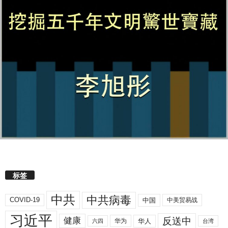
标签
中共
中共病毒
COVID-19
中国
中美贸易战
习近平
反送中
健康
华人
华为
六四
台湾