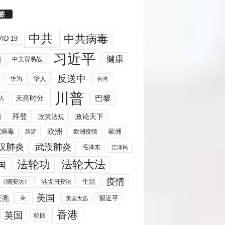
签
中共
中共病毒
ID-19
习近平
健康
国
中美贸易战
反送中
华人
华为
台湾
川普
天亮时分
巴黎
人
拜登
国
政策法规
政论天下
欧洲
歐洲
冠病毒
欧洲疫情
旅游
汉肺炎
武漢肺炎
毛泽东
江泽民
法轮功
法轮大法
国
疫情
生活
《國安法》
港版国安法
美国
天亮
習近平
美
美国大选
香港
英国
轮回