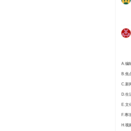
A.编
B.焦
C.新
D.生
E.文
F.專
H.视