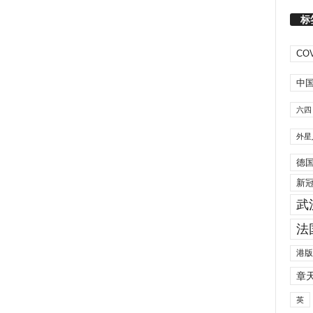
标
COV
中
六四
外星
德
新
武
法
港版
章
英