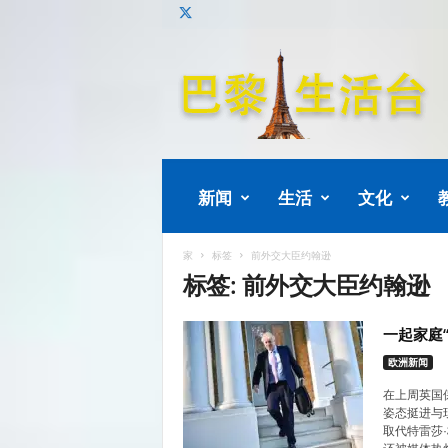
巴
黎
生
活
新闻
生活
文化
家
标签
前外交大臣约翰逊
标签: 前外交大臣约翰逊
一起家庭
欧洲新闻
在上周英国保
姿态挺进与现
取代特雷莎