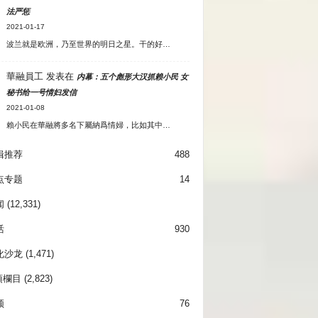
法严惩
2021-01-17
波兰就是欧洲，乃至世界的明日之星。干的好…
華融員工
发表在
内幕：五个彪形大汉抓赖小民 女
秘书给一号情妇发信
2021-01-08
賴小民在華融將多名下屬納爲情婦，比如其中…
辑推荐
488
点专题
14
闻
(12,331)
活
930
化沙龙
(1,471)
項欄目
(2,823)
频
76