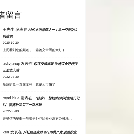
者留言
王先生
发表在
AI的文明意蕴之一：单一空间的文
明症候
2025-10-20
上周看到您的频道，一篇篇文章写的太好了
uslivjunoji
发表在
印度疫情海啸 欧洲议会呼吁停
止航班入境
2022-08-30
新冠病毒一直在变种，真是太可怕了
royal blue
发表在
（独家）【我的比利时生活日记
5】 婆婆给我买了一双布鞋
2022-08-03
开餐馆的餐巾一般都是外包给专业洗衣公司洗…
ken
发表在
斥社媒任意封号行同共产党 波兰拟立