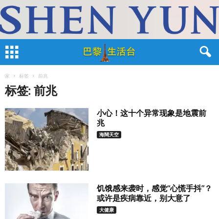
家
标签
前兆
标签: 前兆
小心！这十个异常现象是地震前
兆
海闊天空
饥饿感来袭时，感觉“心慌手抖”？
或许是疾病靠近，别大意了
大健康