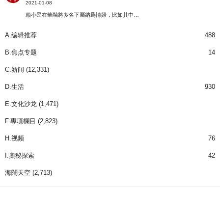
2021-01-08
賴小民在華融將多名下屬納爲情婦，比如其中…
A.编辑推荐
488
B.焦点专题
14
C.新闻
(12,331)
D.生活
930
E.文化沙龙
(1,471)
F.專項欄目
(2,823)
H.视频
76
I.奧秘探索
42
海闊天空
(2,713)