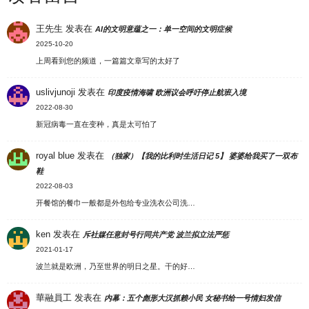
王先生
发表在
AI的文明意蕴之一：单一空间的文明症候
2025-10-20
上周看到您的频道，一篇篇文章写的太好了
uslivjunoji
发表在
印度疫情海啸 欧洲议会呼吁停止航班入境
2022-08-30
新冠病毒一直在变种，真是太可怕了
royal blue
发表在
（独家）【我的比利时生活日记 5】 婆婆给我买了一双布
鞋
2022-08-03
开餐馆的餐巾一般都是外包给专业洗衣公司洗…
ken
发表在
斥社媒任意封号行同共产党 波兰拟立法严惩
2021-01-17
波兰就是欧洲，乃至世界的明日之星。干的好…
華融員工
发表在
内幕：五个彪形大汉抓赖小民 女秘书给一号情妇发信