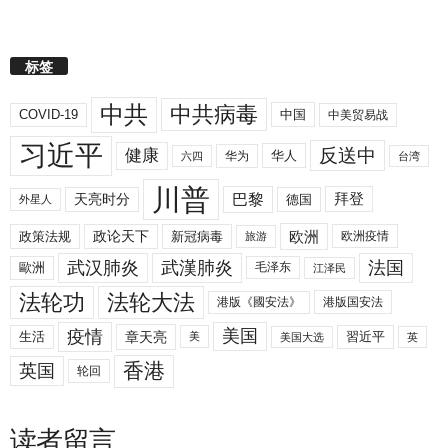
标签
中共
中共病毒
COVID-19
中国
中美贸易战
习近平
反送中
健康
华人
华为
六四
台湾
川普
拜登
天亮时分
巴黎
德国
外星人
欧洲
政策法规
政论天下
新冠病毒
欧洲疫情
旅游
武汉肺炎
武漢肺炎
法国
歐洲
毛泽东
江泽民
法轮功
法轮大法
港版《國安法》
港版国安法
美国
疫情
生活
章天亮
習近平
美
美国大选
英
香港
英国
轮回
读者留言