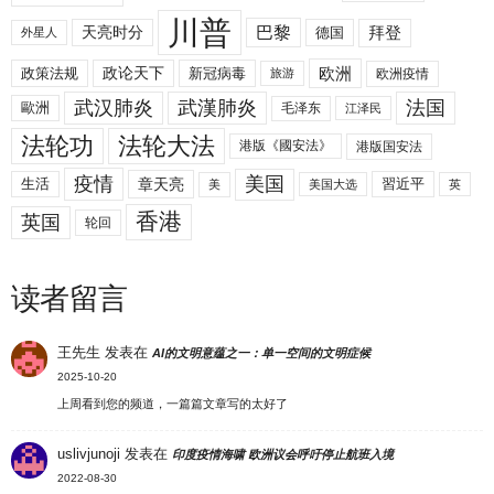
川普
拜登
天亮时分
巴黎
德国
外星人
欧洲
政策法规
政论天下
新冠病毒
欧洲疫情
旅游
武汉肺炎
武漢肺炎
法国
歐洲
毛泽东
江泽民
法轮功
法轮大法
港版《國安法》
港版国安法
美国
疫情
生活
章天亮
習近平
美
美国大选
英
香港
英国
轮回
读者留言
王先生
发表在
AI的文明意蕴之一：单一空间的文明症候
2025-10-20
上周看到您的频道，一篇篇文章写的太好了
uslivjunoji
发表在
印度疫情海啸 欧洲议会呼吁停止航班入境
2022-08-30