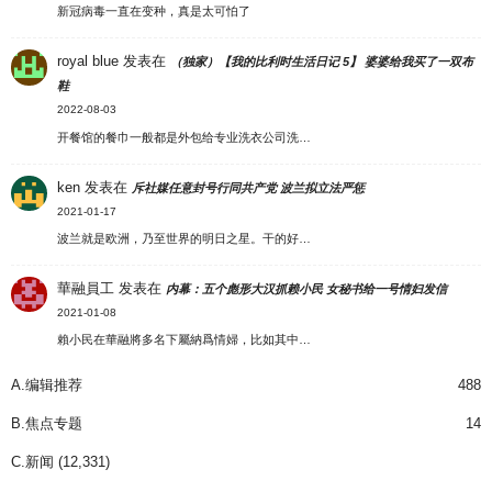
新冠病毒一直在变种，真是太可怕了
royal blue
发表在
（独家）【我的比利时生活日记 5】 婆婆给我买了一双布
鞋
2022-08-03
开餐馆的餐巾一般都是外包给专业洗衣公司洗…
ken
发表在
斥社媒任意封号行同共产党 波兰拟立法严惩
2021-01-17
波兰就是欧洲，乃至世界的明日之星。干的好…
華融員工
发表在
内幕：五个彪形大汉抓赖小民 女秘书给一号情妇发信
2021-01-08
賴小民在華融將多名下屬納爲情婦，比如其中…
A.编辑推荐
488
B.焦点专题
14
C.新闻
(12,331)