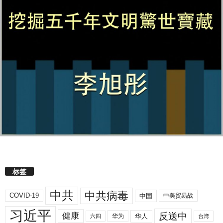
标签
中共
中共病毒
COVID-19
中国
中美贸易战
习近平
反送中
健康
华人
华为
六四
台湾