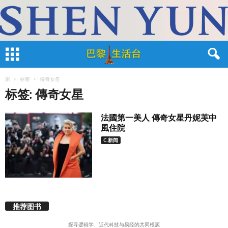
家
标签
傳奇女星
标签: 傳奇女星
法國第一美人 傳奇女星丹妮芙中
風住院
C.新闻
推荐图书
探寻逻辑学、近代科技与易经的共同根源