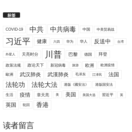
标签
中共
中共病毒
COVID-19
中国
中美贸易战
习近平
反送中
健康
华人
华为
六四
台湾
川普
拜登
天亮时分
巴黎
德国
外星人
欧洲
政策法规
政论天下
新冠病毒
欧洲疫情
旅游
武汉肺炎
武漢肺炎
法国
歐洲
毛泽东
江泽民
法轮功
法轮大法
港版《國安法》
港版国安法
美国
疫情
生活
章天亮
習近平
美
美国大选
英
香港
英国
轮回
读者留言