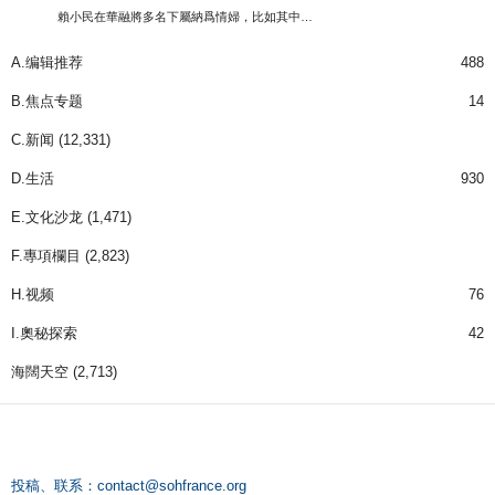
賴小民在華融將多名下屬納爲情婦，比如其中…
A.编辑推荐
488
B.焦点专题
14
C.新闻
(12,331)
D.生活
930
E.文化沙龙
(1,471)
F.專項欄目
(2,823)
H.视频
76
I.奧秘探索
42
海闊天空
(2,713)
投稿、联系：
contact@sohfrance.org