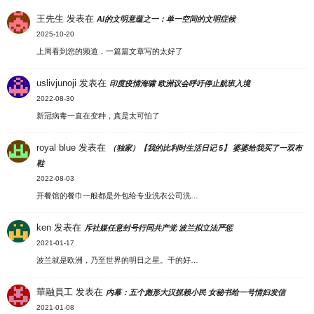
王先生
发表在
AI的文明意蕴之一：单一空间的文明症候
2025-10-20
上周看到您的频道，一篇篇文章写的太好了
uslivjunoji
发表在
印度疫情海啸 欧洲议会呼吁停止航班入境
2022-08-30
新冠病毒一直在变种，真是太可怕了
royal blue
发表在
（独家）【我的比利时生活日记 5】 婆婆给我买了一双布
鞋
2022-08-03
开餐馆的餐巾一般都是外包给专业洗衣公司洗…
ken
发表在
斥社媒任意封号行同共产党 波兰拟立法严惩
2021-01-17
波兰就是欧洲，乃至世界的明日之星。干的好…
華融員工
发表在
内幕：五个彪形大汉抓赖小民 女秘书给一号情妇发信
2021-01-08