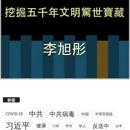
标签
中共
中共病毒
COVID-19
中国
中美贸易战
习近平
反送中
健康
华人
华为
六四
台湾