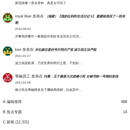
新冠病毒一直在变种，真是太可怕了
royal blue
发表在
（独家）【我的比利时生活日记 5】 婆婆给我买了一双布
鞋
2022-08-03
开餐馆的餐巾一般都是外包给专业洗衣公司洗…
ken
发表在
斥社媒任意封号行同共产党 波兰拟立法严惩
2021-01-17
波兰就是欧洲，乃至世界的明日之星。干的好…
華融員工
发表在
内幕：五个彪形大汉抓赖小民 女秘书给一号情妇发信
2021-01-08
賴小民在華融將多名下屬納爲情婦，比如其中…
A.编辑推荐
488
B.焦点专题
14
C.新闻
(12,331)