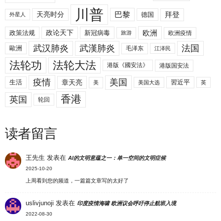
川普
拜登
天亮时分
巴黎
德国
外星人
欧洲
政策法规
政论天下
新冠病毒
欧洲疫情
旅游
武汉肺炎
武漢肺炎
法国
歐洲
毛泽东
江泽民
法轮功
法轮大法
港版《國安法》
港版国安法
美国
疫情
生活
章天亮
習近平
美
美国大选
英
香港
英国
轮回
读者留言
王先生
发表在
AI的文明意蕴之一：单一空间的文明症候
2025-10-20
上周看到您的频道，一篇篇文章写的太好了
uslivjunoji
发表在
印度疫情海啸 欧洲议会呼吁停止航班入境
2022-08-30