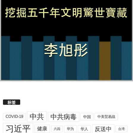
标签
中共
中共病毒
COVID-19
中国
中美贸易战
习近平
反送中
健康
华人
华为
六四
台湾