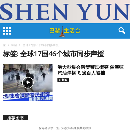
家
标签
全球17国46个城市同步声援
标签: 全球17国46个城市同步声援
港大型集会演變警民衝突 催淚彈
汽油彈横飞 逾百人被捕
C.新闻
推荐图书
探寻逻辑学、近代科技与易经的共同根源