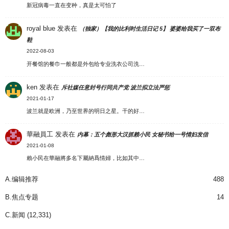
新冠病毒一直在变种，真是太可怕了
royal blue
发表在
（独家）【我的比利时生活日记 5】 婆婆给我买了一双布
鞋
2022-08-03
开餐馆的餐巾一般都是外包给专业洗衣公司洗…
ken
发表在
斥社媒任意封号行同共产党 波兰拟立法严惩
2021-01-17
波兰就是欧洲，乃至世界的明日之星。干的好…
華融員工
发表在
内幕：五个彪形大汉抓赖小民 女秘书给一号情妇发信
2021-01-08
賴小民在華融將多名下屬納爲情婦，比如其中…
A.编辑推荐
488
B.焦点专题
14
C.新闻
(12,331)