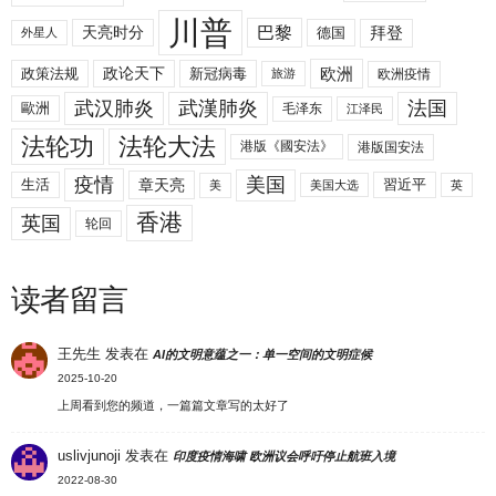
川普
拜登
天亮时分
巴黎
德国
外星人
欧洲
政策法规
政论天下
新冠病毒
欧洲疫情
旅游
武汉肺炎
武漢肺炎
法国
歐洲
毛泽东
江泽民
法轮功
法轮大法
港版《國安法》
港版国安法
美国
疫情
生活
章天亮
習近平
美
美国大选
英
香港
英国
轮回
读者留言
王先生
发表在
AI的文明意蕴之一：单一空间的文明症候
2025-10-20
上周看到您的频道，一篇篇文章写的太好了
uslivjunoji
发表在
印度疫情海啸 欧洲议会呼吁停止航班入境
2022-08-30