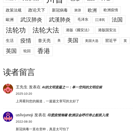
欧洲
政策法规
政论天下
新冠病毒
欧洲疫情
旅游
武汉肺炎
武漢肺炎
法国
歐洲
毛泽东
江泽民
法轮功
法轮大法
港版《國安法》
港版国安法
美国
疫情
生活
章天亮
習近平
美
美国大选
英
香港
英国
轮回
读者留言
王先生
发表在
AI的文明意蕴之一：单一空间的文明症候
2025-10-20
上周看到您的频道，一篇篇文章写的太好了
uslivjunoji
发表在
印度疫情海啸 欧洲议会呼吁停止航班入境
2022-08-30
新冠病毒一直在变种，真是太可怕了