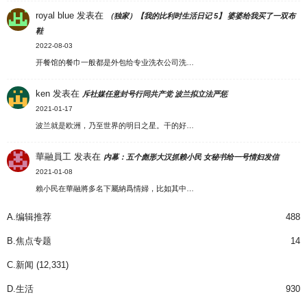
royal blue
发表在
（独家）【我的比利时生活日记 5】 婆婆给我买了一双布
鞋
2022-08-03
开餐馆的餐巾一般都是外包给专业洗衣公司洗…
ken
发表在
斥社媒任意封号行同共产党 波兰拟立法严惩
2021-01-17
波兰就是欧洲，乃至世界的明日之星。干的好…
華融員工
发表在
内幕：五个彪形大汉抓赖小民 女秘书给一号情妇发信
2021-01-08
賴小民在華融將多名下屬納爲情婦，比如其中…
A.编辑推荐
488
B.焦点专题
14
C.新闻
(12,331)
D.生活
930