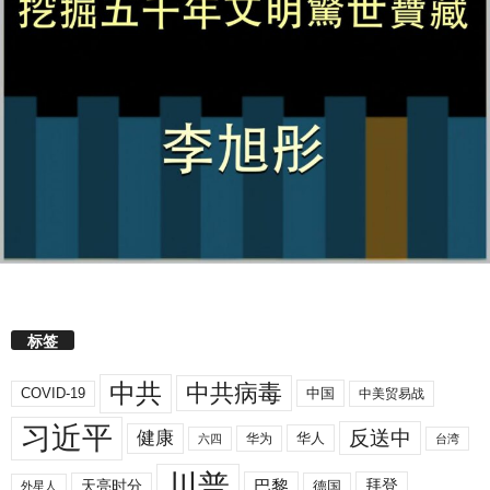
标签
中共
中共病毒
COVID-19
中国
中美贸易战
习近平
反送中
健康
华人
华为
六四
台湾
川普
拜登
天亮时分
巴黎
德国
外星人