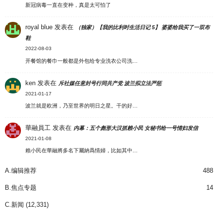
新冠病毒一直在变种，真是太可怕了
royal blue
发表在
（独家）【我的比利时生活日记 5】 婆婆给我买了一双布
鞋
2022-08-03
开餐馆的餐巾一般都是外包给专业洗衣公司洗…
ken
发表在
斥社媒任意封号行同共产党 波兰拟立法严惩
2021-01-17
波兰就是欧洲，乃至世界的明日之星。干的好…
華融員工
发表在
内幕：五个彪形大汉抓赖小民 女秘书给一号情妇发信
2021-01-08
賴小民在華融將多名下屬納爲情婦，比如其中…
A.编辑推荐
488
B.焦点专题
14
C.新闻
(12,331)