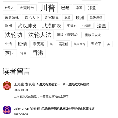
川普
拜登
天亮时分
巴黎
德国
外星人
欧洲
政策法规
政论天下
新冠病毒
欧洲疫情
旅游
武汉肺炎
武漢肺炎
法国
歐洲
毛泽东
江泽民
法轮功
法轮大法
港版《國安法》
港版国安法
美国
疫情
生活
章天亮
習近平
美
美国大选
英
香港
英国
轮回
读者留言
王先生
发表在
AI的文明意蕴之一：单一空间的文明症候
2025-10-20
上周看到您的频道，一篇篇文章写的太好了
uslivjunoji
发表在
印度疫情海啸 欧洲议会呼吁停止航班入境
2022-08-30