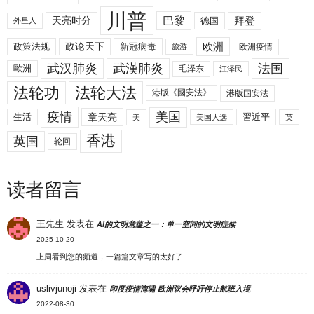
川普
拜登
天亮时分
巴黎
德国
外星人
欧洲
政策法规
政论天下
新冠病毒
欧洲疫情
旅游
武汉肺炎
武漢肺炎
法国
歐洲
毛泽东
江泽民
法轮功
法轮大法
港版《國安法》
港版国安法
美国
疫情
生活
章天亮
習近平
美
美国大选
英
香港
英国
轮回
读者留言
王先生
发表在
AI的文明意蕴之一：单一空间的文明症候
2025-10-20
上周看到您的频道，一篇篇文章写的太好了
uslivjunoji
发表在
印度疫情海啸 欧洲议会呼吁停止航班入境
2022-08-30