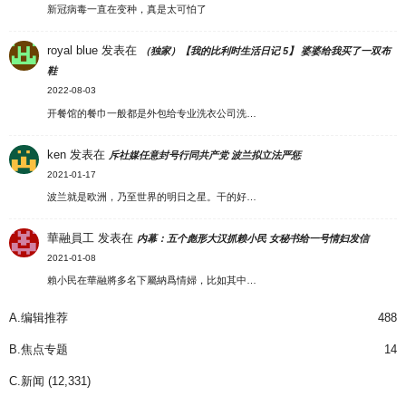
新冠病毒一直在变种，真是太可怕了
royal blue
发表在
（独家）【我的比利时生活日记 5】 婆婆给我买了一双布
鞋
2022-08-03
开餐馆的餐巾一般都是外包给专业洗衣公司洗…
ken
发表在
斥社媒任意封号行同共产党 波兰拟立法严惩
2021-01-17
波兰就是欧洲，乃至世界的明日之星。干的好…
華融員工
发表在
内幕：五个彪形大汉抓赖小民 女秘书给一号情妇发信
2021-01-08
賴小民在華融將多名下屬納爲情婦，比如其中…
A.编辑推荐
488
B.焦点专题
14
C.新闻
(12,331)