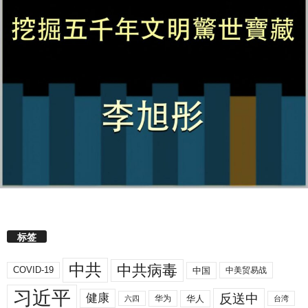
标签
中共
中共病毒
COVID-19
中国
中美贸易战
习近平
反送中
健康
华人
华为
六四
台湾