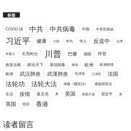
标签
中共
中共病毒
COVID-19
中国
中美贸易战
习近平
反送中
健康
华人
华为
六四
台湾
川普
拜登
天亮时分
巴黎
德国
外星人
欧洲
政策法规
政论天下
新冠病毒
欧洲疫情
旅游
武汉肺炎
武漢肺炎
法国
歐洲
毛泽东
江泽民
法轮功
法轮大法
港版《國安法》
港版国安法
美国
疫情
生活
章天亮
習近平
美
美国大选
英
香港
英国
轮回
读者留言