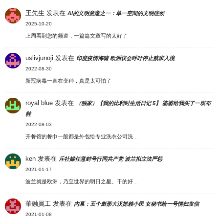
王先生
发表在
AI的文明意蕴之一：单一空间的文明症候
2025-10-20
上周看到您的频道，一篇篇文章写的太好了
uslivjunoji
发表在
印度疫情海啸 欧洲议会呼吁停止航班入境
2022-08-30
新冠病毒一直在变种，真是太可怕了
royal blue
发表在
（独家）【我的比利时生活日记 5】 婆婆给我买了一双布
鞋
2022-08-03
开餐馆的餐巾一般都是外包给专业洗衣公司洗…
ken
发表在
斥社媒任意封号行同共产党 波兰拟立法严惩
2021-01-17
波兰就是欧洲，乃至世界的明日之星。干的好…
華融員工
发表在
内幕：五个彪形大汉抓赖小民 女秘书给一号情妇发信
2021-01-08