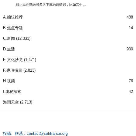
賴小民在華融將多名下屬納爲情婦，比如其中…
A.编辑推荐
488
B.焦点专题
14
C.新闻
(12,331)
D.生活
930
E.文化沙龙
(1,471)
F.專項欄目
(2,823)
H.视频
76
I.奧秘探索
42
海闊天空
(2,713)
投稿、联系：
contact@sohfrance.org