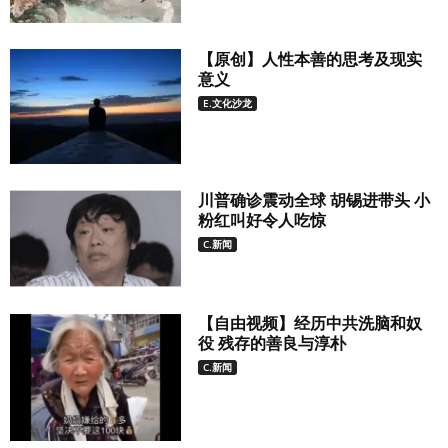
【原创】人性本善的思考及现实
意义
E.文化沙龙
川普确诊震动全球 胡锡进带头 小
粉红叫好令人吃惊
C.新闻
【自由视频】经历中共洗脑和奴
役 残存的善良与淳朴
C.新闻