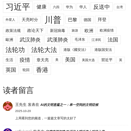
习近平
反送中
健康
华人
华为
六四
台湾
川普
拜登
天亮时分
巴黎
德国
外星人
欧洲
政策法规
政论天下
新冠病毒
欧洲疫情
旅游
武汉肺炎
武漢肺炎
法国
歐洲
毛泽东
江泽民
法轮功
法轮大法
港版《國安法》
港版国安法
美国
疫情
生活
章天亮
習近平
美
美国大选
英
香港
英国
轮回
读者留言
王先生
发表在
AI的文明意蕴之一：单一空间的文明症候
2025-10-20
上周看到您的频道，一篇篇文章写的太好了