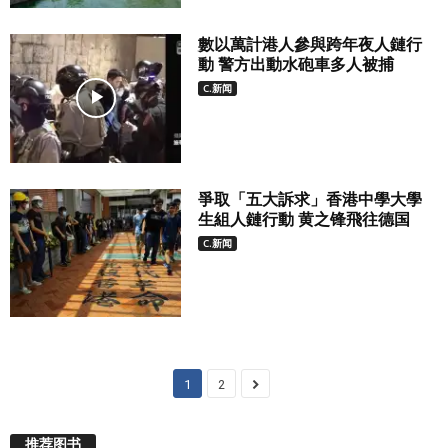
數以萬計港人參與跨年夜人鏈行
動 警方出動水砲車多人被捕
C.新闻
爭取「五大訴求」香港中學大學
生組人鏈行動 黄之锋飛往德国
C.新闻
1
2
推荐图书