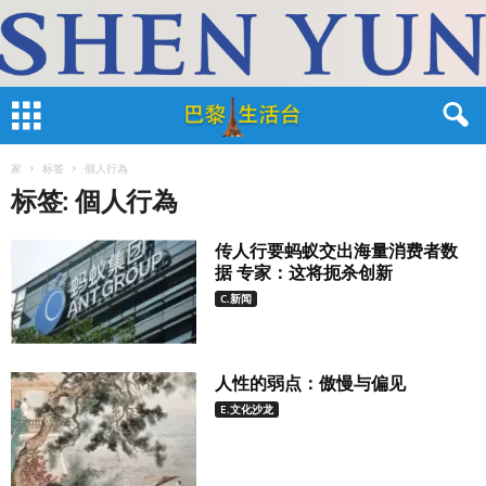
家
标签
個人行為
标签: 個人行為
传人行要蚂蚁交出海量消费者数
据 专家：这将扼杀创新
C.新闻
人性的弱点：傲慢与偏见
E.文化沙龙