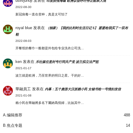
uslivjunoji
发表在
印度疫情海啸 欧洲议会呼吁停止航班入境
2022-08-30
新冠病毒一直在变种，真是太可怕了
royal blue
发表在
（独家）【我的比利时生活日记 5】 婆婆给我买了一双布
鞋
2022-08-03
开餐馆的餐巾一般都是外包给专业洗衣公司洗…
ken
发表在
斥社媒任意封号行同共产党 波兰拟立法严惩
2021-01-17
波兰就是欧洲，乃至世界的明日之星。干的好…
華融員工
发表在
内幕：五个彪形大汉抓赖小民 女秘书给一号情妇发信
2021-01-08
賴小民在華融將多名下屬納爲情婦，比如其中…
A.编辑推荐
488
B.焦点专题
14