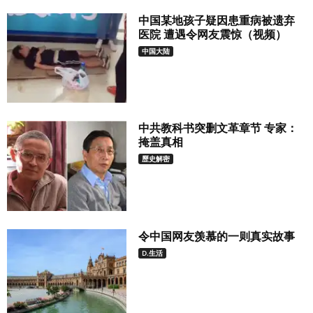
中国某地孩子疑因患重病被遗弃
医院 遭遇令网友震惊（视频）
中国大陆
中共教科书突删文革章节 专家：
掩盖真相
歷史解密
令中国网友羡慕的一则真实故事
D.生活