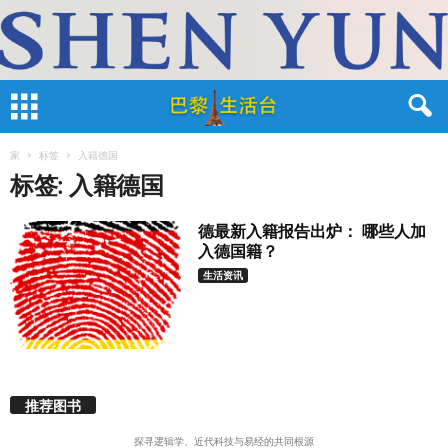
家
标签
入籍德国
标签: 入籍德国
德最新入籍报告出炉： 哪些人加
入德国籍？
生活资讯
推荐图书
探寻逻辑学、近代科技与易经的共同根源