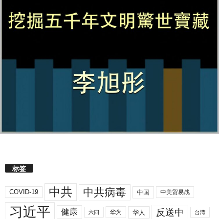
标签
中共
中共病毒
COVID-19
中国
中美贸易战
习近平
反送中
健康
华人
华为
六四
台湾