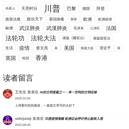
川普
拜登
天亮时分
巴黎
德国
外星人
欧洲
政策法规
政论天下
新冠病毒
欧洲疫情
旅游
武汉肺炎
武漢肺炎
法国
歐洲
毛泽东
江泽民
法轮功
法轮大法
港版《國安法》
港版国安法
美国
疫情
生活
章天亮
習近平
美
美国大选
英
香港
英国
轮回
读者留言
王先生
发表在
AI的文明意蕴之一：单一空间的文明症候
2025-10-20
上周看到您的频道，一篇篇文章写的太好了
uslivjunoji
发表在
印度疫情海啸 欧洲议会呼吁停止航班入境
2022-08-30