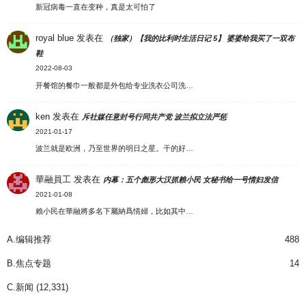
新冠病毒一直在变种，真是太可怕了
royal blue
发表在
（独家）【我的比利时生活日记 5】 婆婆给我买了一双布
鞋
2022-08-03
开餐馆的餐巾一般都是外包给专业洗衣公司洗…
ken
发表在
斥社媒任意封号行同共产党 波兰拟立法严惩
2021-01-17
波兰就是欧洲，乃至世界的明日之星。干的好…
華融員工
发表在
内幕：五个彪形大汉抓赖小民 女秘书给一号情妇发信
2021-01-08
賴小民在華融將多名下屬納爲情婦，比如其中…
A.编辑推荐
488
B.焦点专题
14
C.新闻
(12,331)