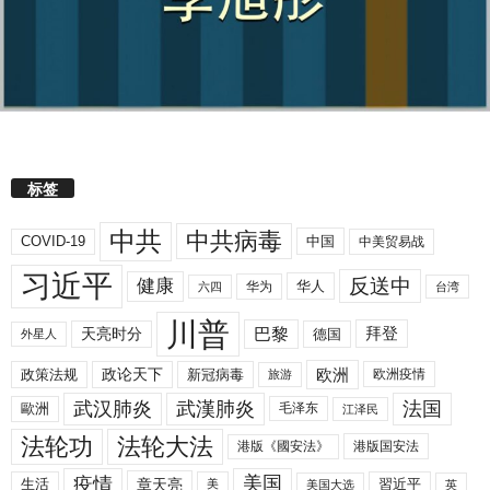
标签
中共
中共病毒
COVID-19
中国
中美贸易战
习近平
反送中
健康
华人
华为
六四
台湾
川普
拜登
天亮时分
巴黎
德国
外星人
欧洲
政策法规
政论天下
新冠病毒
欧洲疫情
旅游
武汉肺炎
武漢肺炎
法国
歐洲
毛泽东
江泽民
法轮功
法轮大法
港版《國安法》
港版国安法
美国
疫情
生活
章天亮
習近平
美
美国大选
英