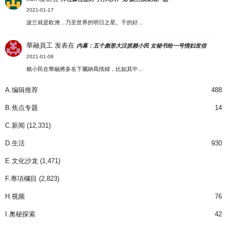
2021-01-17
波兰就是欧洲，乃至世界的明日之星。干的好…
華融員工
发表在
内幕：五个彪形大汉抓赖小民 女秘书给一号情妇发信
2021-01-08
賴小民在華融將多名下屬納爲情婦，比如其中…
A.编辑推荐
488
B.焦点专题
14
C.新闻
(12,331)
D.生活
930
E.文化沙龙
(1,471)
F.專項欄目
(2,823)
H.视频
76
I.奧秘探索
42