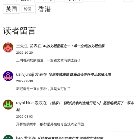
香港
英国
轮回
读者留言
王先生
发表在
AI的文明意蕴之一：单一空间的文明症候
2025-10-20
上周看到您的频道，一篇篇文章写的太好了
uslivjunoji
发表在
印度疫情海啸 欧洲议会呼吁停止航班入境
2022-08-30
新冠病毒一直在变种，真是太可怕了
royal blue
发表在
（独家）【我的比利时生活日记 5】 婆婆给我买了一双布
鞋
2022-08-03
开餐馆的餐巾一般都是外包给专业洗衣公司洗…
ken
发表在
斥社媒任意封号行同共产党 波兰拟立法严惩