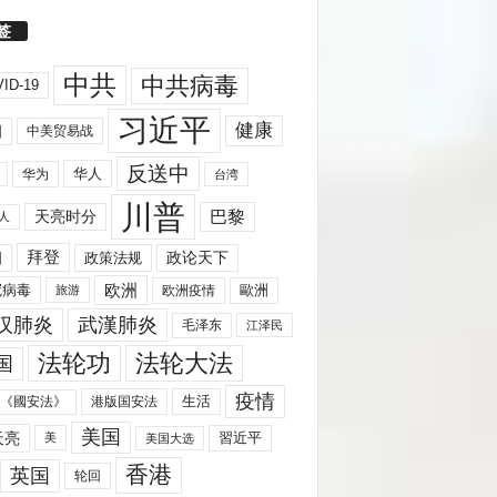
签
中共
中共病毒
ID-19
习近平
健康
国
中美贸易战
反送中
华人
华为
台湾
川普
天亮时分
巴黎
人
拜登
国
政策法规
政论天下
欧洲
歐洲
冠病毒
欧洲疫情
旅游
汉肺炎
武漢肺炎
毛泽东
江泽民
法轮功
法轮大法
国
疫情
生活
《國安法》
港版国安法
美国
天亮
習近平
美
美国大选
香港
英国
轮回