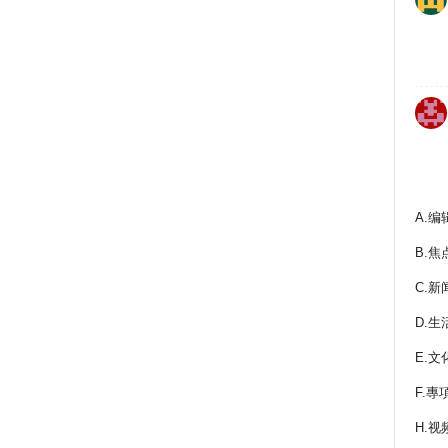
A.编
B.焦
C.新
D.生
E.文
F.專
H.视