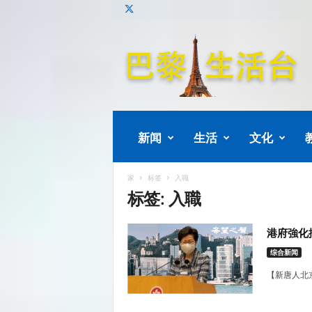
巴
黎
生
活
新闻
生活
文化
家
标签
入職
标签: 入職
港府強化
综合新闻
【新唐人北京時