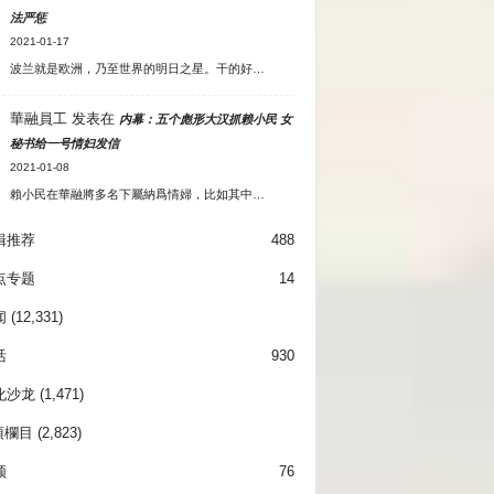
法严惩
2021-01-17
波兰就是欧洲，乃至世界的明日之星。干的好…
華融員工
发表在
内幕：五个彪形大汉抓赖小民 女
秘书给一号情妇发信
2021-01-08
賴小民在華融將多名下屬納爲情婦，比如其中…
辑推荐
488
点专题
14
闻
(12,331)
活
930
化沙龙
(1,471)
項欄目
(2,823)
频
76