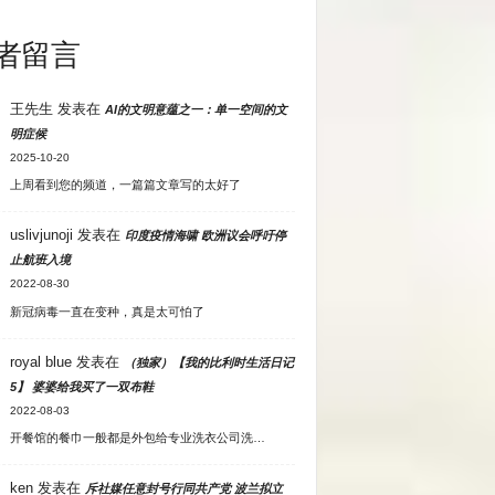
者留言
王先生
发表在
AI的文明意蕴之一：单一空间的文
明症候
2025-10-20
上周看到您的频道，一篇篇文章写的太好了
uslivjunoji
发表在
印度疫情海啸 欧洲议会呼吁停
止航班入境
2022-08-30
新冠病毒一直在变种，真是太可怕了
royal blue
发表在
（独家）【我的比利时生活日记
5】 婆婆给我买了一双布鞋
2022-08-03
开餐馆的餐巾一般都是外包给专业洗衣公司洗…
ken
发表在
斥社媒任意封号行同共产党 波兰拟立