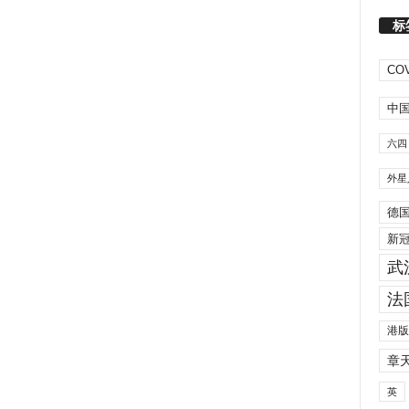
标
COV
中
六四
外星
德
新
武
法
港版
章
英