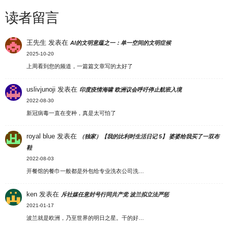
读者留言
王先生
发表在
AI的文明意蕴之一：单一空间的文明症候
2025-10-20
上周看到您的频道，一篇篇文章写的太好了
uslivjunoji
发表在
印度疫情海啸 欧洲议会呼吁停止航班入境
2022-08-30
新冠病毒一直在变种，真是太可怕了
royal blue
发表在
（独家）【我的比利时生活日记 5】 婆婆给我买了一双布
鞋
2022-08-03
开餐馆的餐巾一般都是外包给专业洗衣公司洗…
ken
发表在
斥社媒任意封号行同共产党 波兰拟立法严惩
2021-01-17
波兰就是欧洲，乃至世界的明日之星。干的好…