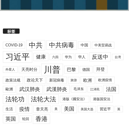
标签
中共
中共病毒
COVID-19
中国
中美贸易战
习近平
反送中
健康
华人
华为
六四
台湾
川普
拜登
天亮时分
巴黎
德国
外星人
欧洲
政策法规
政论天下
新冠病毒
欧洲疫情
旅游
武汉肺炎
武漢肺炎
法国
歐洲
毛泽东
江泽民
法轮功
法轮大法
港版《國安法》
港版国安法
美国
疫情
生活
章天亮
習近平
美
美国大选
英
香港
英国
轮回