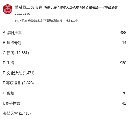
華融員工
发表在
内幕：五个彪形大汉抓赖小民 女秘书给一号情妇发信
2021-01-08
賴小民在華融將多名下屬納爲情婦，比如其中…
A.编辑推荐
488
B.焦点专题
14
C.新闻
(12,331)
D.生活
930
E.文化沙龙
(1,471)
F.專項欄目
(2,823)
H.视频
76
I.奧秘探索
42
海闊天空
(2,713)