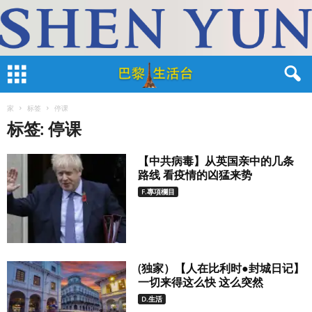
家
标签
停课
标签: 停课
【中共病毒】从英国亲中的几条
路线 看疫情的凶猛来势
F.專項欄目
(独家）【人在比利时●封城日记】
一切来得这么快 这么突然
D.生活