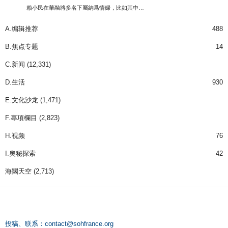
賴小民在華融將多名下屬納爲情婦，比如其中…
A.编辑推荐
488
B.焦点专题
14
C.新闻
(12,331)
D.生活
930
E.文化沙龙
(1,471)
F.專項欄目
(2,823)
H.视频
76
I.奧秘探索
42
海闊天空
(2,713)
投稿、联系：
contact@sohfrance.org