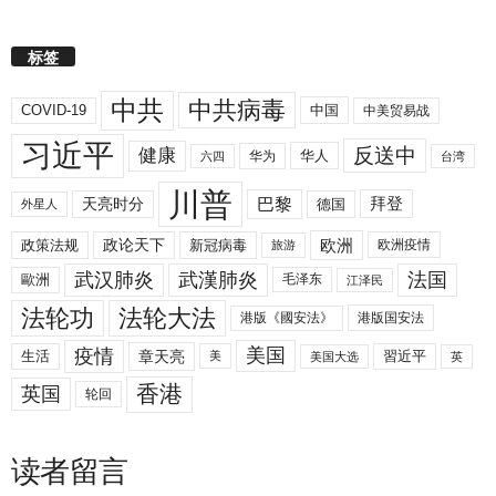
标签
中共
中共病毒
COVID-19
中国
中美贸易战
习近平
反送中
健康
华人
华为
六四
台湾
川普
拜登
天亮时分
巴黎
德国
外星人
欧洲
政策法规
政论天下
新冠病毒
欧洲疫情
旅游
武汉肺炎
武漢肺炎
法国
歐洲
毛泽东
江泽民
法轮功
法轮大法
港版《國安法》
港版国安法
美国
疫情
生活
章天亮
習近平
美
美国大选
英
香港
英国
轮回
读者留言