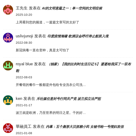
王先生
发表在
AI的文明意蕴之一：单一空间的文明症候
2025-10-20
上周看到您的频道，一篇篇文章写的太好了
uslivjunoji
发表在
印度疫情海啸 欧洲议会呼吁停止航班入境
2022-08-30
新冠病毒一直在变种，真是太可怕了
royal blue
发表在
（独家）【我的比利时生活日记 5】 婆婆给我买了一双布
鞋
2022-08-03
开餐馆的餐巾一般都是外包给专业洗衣公司洗…
ken
发表在
斥社媒任意封号行同共产党 波兰拟立法严惩
2021-01-17
波兰就是欧洲，乃至世界的明日之星。干的好…
華融員工
发表在
内幕：五个彪形大汉抓赖小民 女秘书给一号情妇发信
2021-01-08