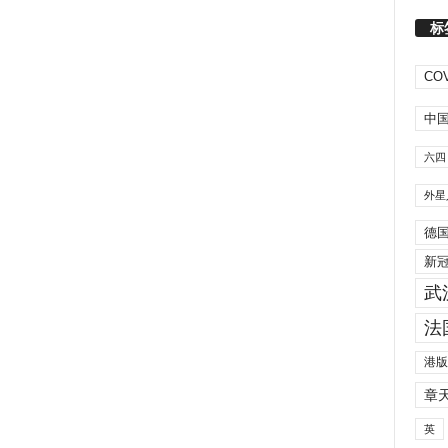
标
COV
中
六四
外星
德
新
武
法
港版
章
英