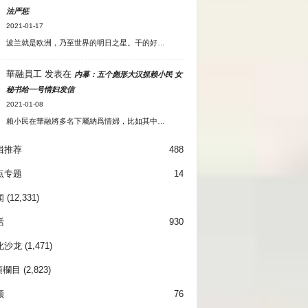
法严惩
2021-01-17
波兰就是欧洲，乃至世界的明日之星。干的好…
華融員工
发表在
内幕：五个彪形大汉抓赖小民 女
秘书给一号情妇发信
2021-01-08
賴小民在華融將多名下屬納爲情婦，比如其中…
辑推荐
488
点专题
14
闻
(12,331)
活
930
化沙龙
(1,471)
項欄目
(2,823)
频
76