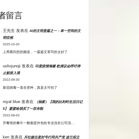
者留言
王先生
发表在
AI的文明意蕴之一：单一空间的文
明症候
2025-10-20
上周看到您的频道，一篇篇文章写的太好了
uslivjunoji
发表在
印度疫情海啸 欧洲议会呼吁停
止航班入境
2022-08-30
新冠病毒一直在变种，真是太可怕了
royal blue
发表在
（独家）【我的比利时生活日记
5】 婆婆给我买了一双布鞋
2022-08-03
开餐馆的餐巾一般都是外包给专业洗衣公司洗…
ken
发表在
斥社媒任意封号行同共产党 波兰拟立