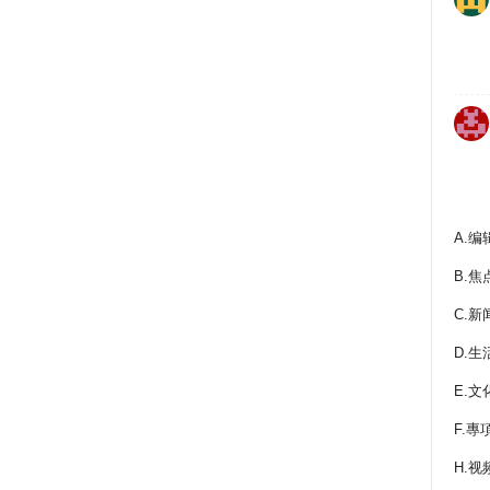
A.编
B.焦
C.新
D.生
E.文
F.專
H.视