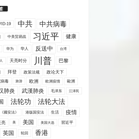
签
中共
中共病毒
ID-19
习近平
健康
国
中美贸易战
反送中
华人
华为
台湾
川普
天亮时分
巴黎
人
拜登
国
政策法规
政论天下
欧洲
歐洲
冠病毒
欧洲疫情
旅游
汉肺炎
武漢肺炎
毛泽东
江泽民
法轮功
法轮大法
国
疫情
生活
《國安法》
港版国安法
美国
天亮
習近平
美
美国大选
香港
英国
轮回