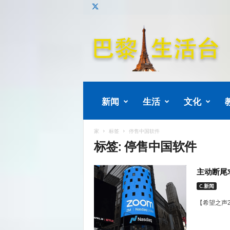
巴
黎
生
活
新闻
生活
文化
家
标签
停售中国软件
标签: 停售中国软件
主动断尾
C.新闻
【希望之声2