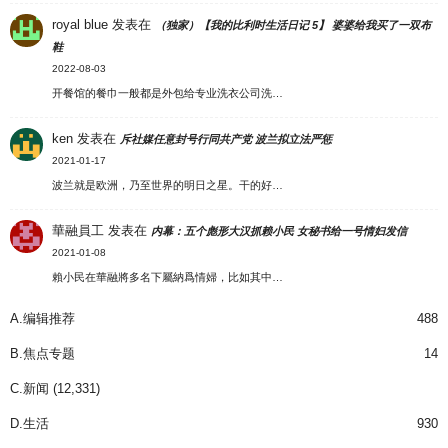
royal blue
发表在
（独家）【我的比利时生活日记 5】 婆婆给我买了一双布
鞋
2022-08-03
开餐馆的餐巾一般都是外包给专业洗衣公司洗…
ken
发表在
斥社媒任意封号行同共产党 波兰拟立法严惩
2021-01-17
波兰就是欧洲，乃至世界的明日之星。干的好…
華融員工
发表在
内幕：五个彪形大汉抓赖小民 女秘书给一号情妇发信
2021-01-08
賴小民在華融將多名下屬納爲情婦，比如其中…
A.编辑推荐
488
B.焦点专题
14
C.新闻
(12,331)
D.生活
930