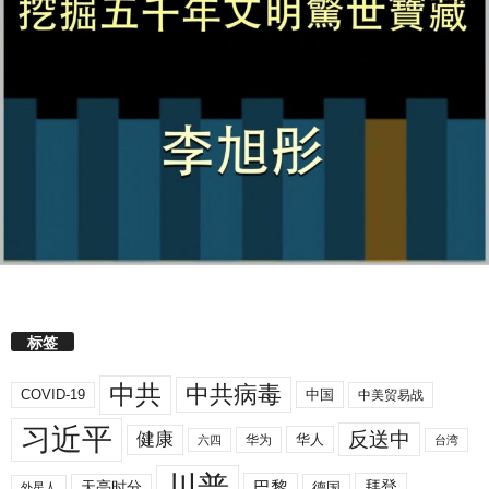
标签
中共
中共病毒
COVID-19
中国
中美贸易战
习近平
反送中
健康
华人
华为
六四
台湾
川普
拜登
天亮时分
巴黎
德国
外星人