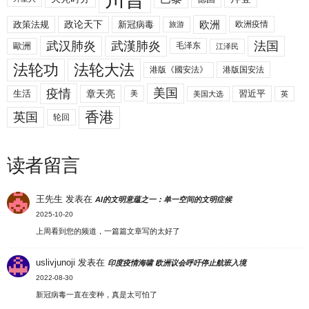
欧洲
政策法规
政论天下
新冠病毒
欧洲疫情
旅游
武汉肺炎
武漢肺炎
法国
歐洲
毛泽东
江泽民
法轮功
法轮大法
港版《國安法》
港版国安法
美国
疫情
生活
章天亮
習近平
美
美国大选
英
香港
英国
轮回
读者留言
王先生
发表在
AI的文明意蕴之一：单一空间的文明症候
2025-10-20
上周看到您的频道，一篇篇文章写的太好了
uslivjunoji
发表在
印度疫情海啸 欧洲议会呼吁停止航班入境
2022-08-30
新冠病毒一直在变种，真是太可怕了