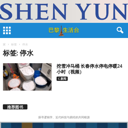
家
标签
停水
标签: 停水
挖雪冲马桶 长春停水停电停暖24
小时（视频）
C.新闻
推荐图书
探寻逻辑学、近代科技与易经的共同根源