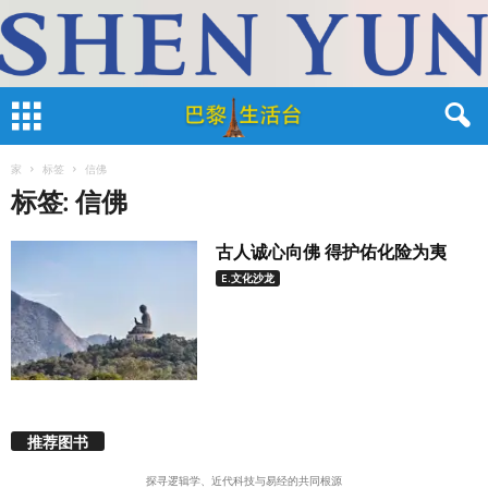
家
标签
信佛
标签: 信佛
古人诚心向佛 得护佑化险为夷
E.文化沙龙
推荐图书
探寻逻辑学、近代科技与易经的共同根源