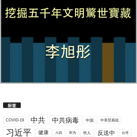
标签
中共
中共病毒
COVID-19
中国
中美贸易战
习近平
反送中
健康
华人
华为
六四
台湾