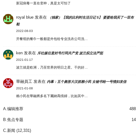
新冠病毒一直在变种，真是太可怕了
royal blue
发表在
（独家）【我的比利时生活日记 5】 婆婆给我买了一双布
鞋
2022-08-03
开餐馆的餐巾一般都是外包给专业洗衣公司洗…
ken
发表在
斥社媒任意封号行同共产党 波兰拟立法严惩
2021-01-17
波兰就是欧洲，乃至世界的明日之星。干的好…
華融員工
发表在
内幕：五个彪形大汉抓赖小民 女秘书给一号情妇发信
2021-01-08
賴小民在華融將多名下屬納爲情婦，比如其中…
A.编辑推荐
488
B.焦点专题
14
C.新闻
(12,331)