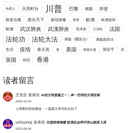
川普
拜登
天亮时分
巴黎
德国
外星人
欧洲
政策法规
政论天下
新冠病毒
欧洲疫情
旅游
武汉肺炎
武漢肺炎
法国
歐洲
毛泽东
江泽民
法轮功
法轮大法
港版《國安法》
港版国安法
美国
疫情
生活
章天亮
習近平
美
美国大选
英
香港
英国
轮回
读者留言
王先生
发表在
AI的文明意蕴之一：单一空间的文明症候
2025-10-20
上周看到您的频道，一篇篇文章写的太好了
uslivjunoji
发表在
印度疫情海啸 欧洲议会呼吁停止航班入境
2022-08-30