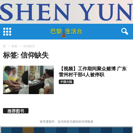
家
标签
信仰缺失
标签: 信仰缺失
【视频】工作期间聚众赌博 广东
雷州村干部4人被停职
中国大陆
推荐图书
探寻逻辑学、近代科技与易经的共同根源