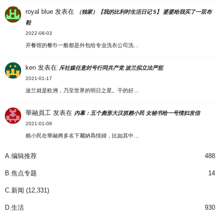
royal blue
发表在
（独家）【我的比利时生活日记 5】 婆婆给我买了一双布
鞋
2022-08-03
开餐馆的餐巾一般都是外包给专业洗衣公司洗…
ken
发表在
斥社媒任意封号行同共产党 波兰拟立法严惩
2021-01-17
波兰就是欧洲，乃至世界的明日之星。干的好…
華融員工
发表在
内幕：五个彪形大汉抓赖小民 女秘书给一号情妇发信
2021-01-08
賴小民在華融將多名下屬納爲情婦，比如其中…
A.编辑推荐
488
B.焦点专题
14
C.新闻
(12,331)
D.生活
930