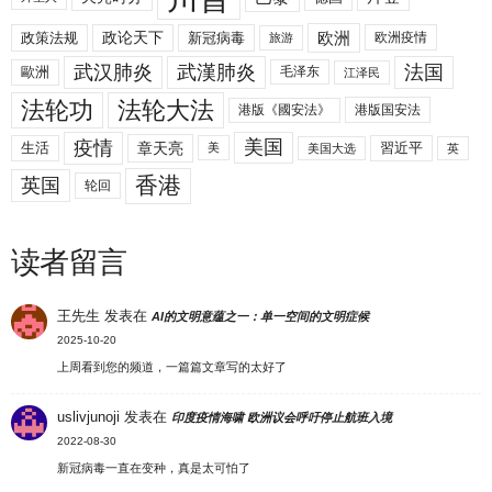
欧洲
政策法规
政论天下
新冠病毒
欧洲疫情
旅游
武汉肺炎
武漢肺炎
法国
歐洲
毛泽东
江泽民
法轮功
法轮大法
港版《國安法》
港版国安法
美国
疫情
生活
章天亮
習近平
美
美国大选
英
香港
英国
轮回
读者留言
王先生
发表在
AI的文明意蕴之一：单一空间的文明症候
2025-10-20
上周看到您的频道，一篇篇文章写的太好了
uslivjunoji
发表在
印度疫情海啸 欧洲议会呼吁停止航班入境
2022-08-30
新冠病毒一直在变种，真是太可怕了