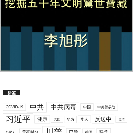
标签
中共
中共病毒
COVID-19
中国
中美贸易战
习近平
反送中
健康
华人
华为
六四
台湾
川普
拜登
天亮时分
巴黎
德国
外星人