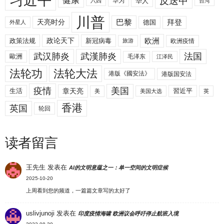
习近平
反送中
健康
华人
华为
六四
台湾
川普
拜登
天亮时分
巴黎
德国
外星人
欧洲
政策法规
政论天下
新冠病毒
欧洲疫情
旅游
武汉肺炎
武漢肺炎
法国
歐洲
毛泽东
江泽民
法轮功
法轮大法
港版《國安法》
港版国安法
美国
疫情
生活
章天亮
習近平
美
美国大选
英
香港
英国
轮回
读者留言
王先生
发表在
AI的文明意蕴之一：单一空间的文明症候
2025-10-20
上周看到您的频道，一篇篇文章写的太好了
uslivjunoji
发表在
印度疫情海啸 欧洲议会呼吁停止航班入境