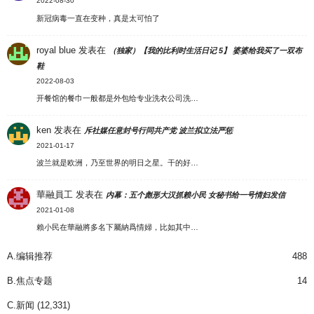
2022-08-30
新冠病毒一直在变种，真是太可怕了
royal blue
发表在
（独家）【我的比利时生活日记 5】 婆婆给我买了一双布
鞋
2022-08-03
开餐馆的餐巾一般都是外包给专业洗衣公司洗…
ken
发表在
斥社媒任意封号行同共产党 波兰拟立法严惩
2021-01-17
波兰就是欧洲，乃至世界的明日之星。干的好…
華融員工
发表在
内幕：五个彪形大汉抓赖小民 女秘书给一号情妇发信
2021-01-08
賴小民在華融將多名下屬納爲情婦，比如其中…
A.编辑推荐
488
B.焦点专题
14
C.新闻
(12,331)