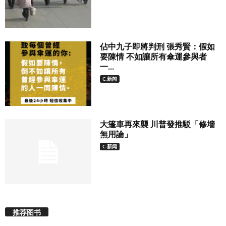
佔中九子即將判刑 張秀賢：假如
要陳情 不如讓所有傘運參與者
一...
C.新闻
大篷車再來襲 川普發推駁「修墻
無用論」
C.新闻
推荐图书