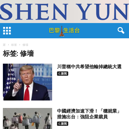
家
标签
修墻
标签: 修墻
川普稱中共希望他輸掉總統大選
C.新闻
中國經濟加速下滑！「穩就業」
措施出台：強阻企業裁員
C.新闻