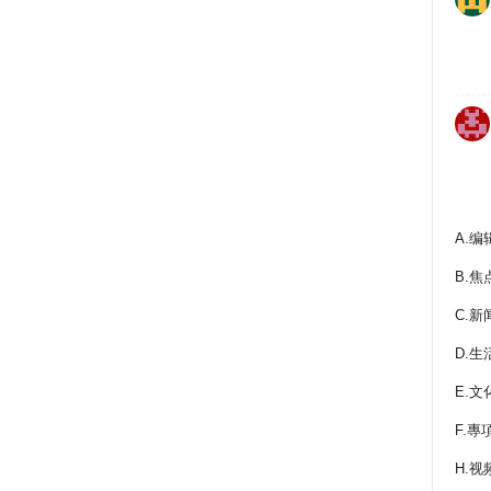
A.编
B.焦
C.新
D.生
E.文
F.專
H.视