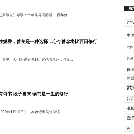
标
声综合】导读：十年修得同船渡， 百年修...
COV
中
注燃香，善良是一种选择，心存善念堪比百日修行
六四
外星
世界里，人们追逐着名利，迷恋着享乐，过多...
德
新
武
有诗书 段子自来 读书是一生的修行
法
港版
019年1月10日】（本台记者吴永健综...
章
英