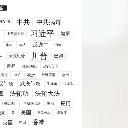
签
中共
中共病毒
ID-19
习近平
健康
国
中美贸易战
反送中
华人
华为
台湾
川普
天亮时分
巴黎
人
拜登
国
政策法规
政论天下
欧洲
歐洲
冠病毒
欧洲疫情
旅游
汉肺炎
武漢肺炎
毛泽东
江泽民
法轮功
法轮大法
国
疫情
生活
《國安法》
港版国安法
美国
天亮
習近平
美
美国大选
香港
英国
轮回