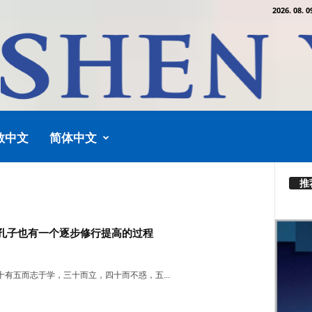
2026. 08. 0
教中文
简体中文
推
孔子也有一个逐步修行提高的过程
十有五而志于学，三十而立，四十而不惑，五...