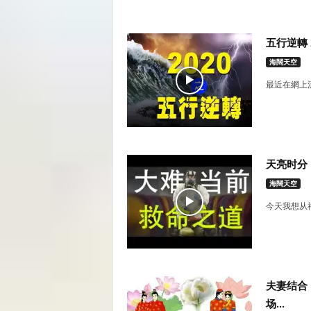
五行逆轉
海闊天空
最近在網上流
天亮时分
海闊天空
今天我想从
夫妻结合
场...