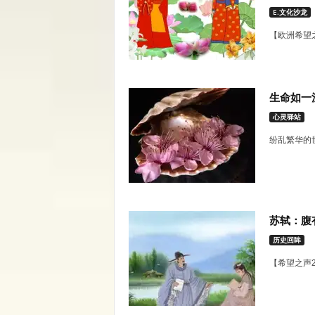
E.文化沙龙
【欧洲希望之
生命如一
心灵驿站
纷乱繁华的
苏轼：腹
历史回眸
【希望之声2