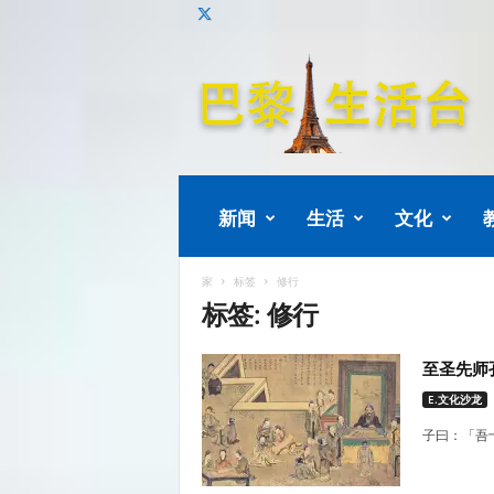
巴
黎
生
活
新闻
生活
文化
家
标签
修行
标签: 修行
至圣先师
E.文化沙龙
子曰：「吾