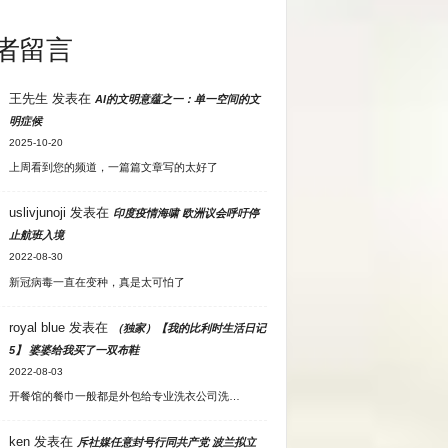
者留言
王先生
发表在
AI的文明意蕴之一：单一空间的文
明症候
2025-10-20
上周看到您的频道，一篇篇文章写的太好了
uslivjunoji
发表在
印度疫情海啸 欧洲议会呼吁停
止航班入境
2022-08-30
新冠病毒一直在变种，真是太可怕了
royal blue
发表在
（独家）【我的比利时生活日记
5】 婆婆给我买了一双布鞋
2022-08-03
开餐馆的餐巾一般都是外包给专业洗衣公司洗…
ken
发表在
斥社媒任意封号行同共产党 波兰拟立