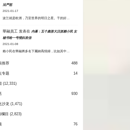
法严惩
2021-01-17
波兰就是欧洲，乃至世界的明日之星。干的好…
華融員工
发表在
内幕：五个彪形大汉抓赖小民 女
秘书给一号情妇发信
2021-01-08
賴小民在華融將多名下屬納爲情婦，比如其中…
辑推荐
488
点专题
14
闻
(12,331)
活
930
化沙龙
(1,471)
項欄目
(2,823)
频
76