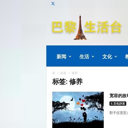
巴
黎
生
活
新闻
生活
文化
家
标签
修养
标签: 修养
宽容的故事
E.文化沙龙
郭子仪宽宏大