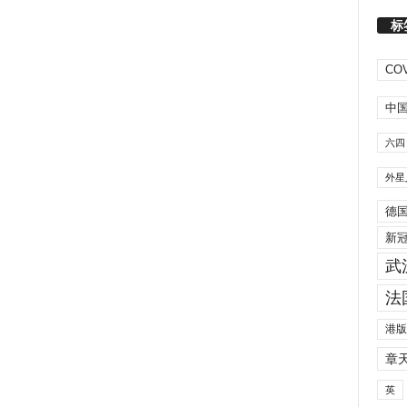
标
COV
中
六四
外星
德
新
武
法
港版
章
英