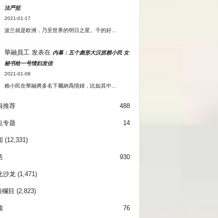
法严惩
2021-01-17
波兰就是欧洲，乃至世界的明日之星。干的好…
華融員工
发表在
内幕：五个彪形大汉抓赖小民 女
秘书给一号情妇发信
2021-01-08
賴小民在華融將多名下屬納爲情婦，比如其中…
辑推荐
488
点专题
14
闻
(12,331)
活
930
化沙龙
(1,471)
項欄目
(2,823)
频
76