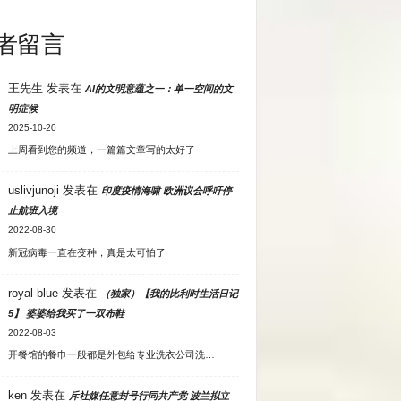
者留言
王先生
发表在
AI的文明意蕴之一：单一空间的文
明症候
2025-10-20
上周看到您的频道，一篇篇文章写的太好了
uslivjunoji
发表在
印度疫情海啸 欧洲议会呼吁停
止航班入境
2022-08-30
新冠病毒一直在变种，真是太可怕了
royal blue
发表在
（独家）【我的比利时生活日记
5】 婆婆给我买了一双布鞋
2022-08-03
开餐馆的餐巾一般都是外包给专业洗衣公司洗…
ken
发表在
斥社媒任意封号行同共产党 波兰拟立