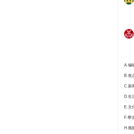
A.编
B.焦
C.新
D.生
E.文
F.專
H.视