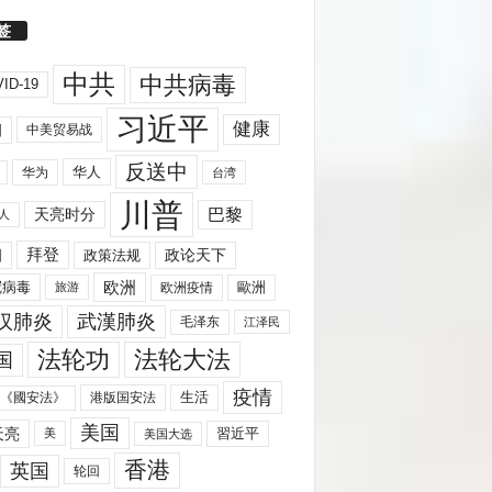
签
中共
中共病毒
ID-19
习近平
健康
国
中美贸易战
反送中
华人
华为
台湾
川普
天亮时分
巴黎
人
拜登
国
政策法规
政论天下
欧洲
歐洲
冠病毒
欧洲疫情
旅游
汉肺炎
武漢肺炎
毛泽东
江泽民
法轮功
法轮大法
国
疫情
生活
《國安法》
港版国安法
美国
天亮
習近平
美
美国大选
香港
英国
轮回