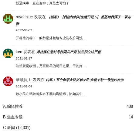
新冠病毒一直在变种，真是太可怕了
royal blue
发表在
（独家）【我的比利时生活日记 5】 婆婆给我买了一双布
鞋
2022-08-03
开餐馆的餐巾一般都是外包给专业洗衣公司洗…
ken
发表在
斥社媒任意封号行同共产党 波兰拟立法严惩
2021-01-17
波兰就是欧洲，乃至世界的明日之星。干的好…
華融員工
发表在
内幕：五个彪形大汉抓赖小民 女秘书给一号情妇发信
2021-01-08
賴小民在華融將多名下屬納爲情婦，比如其中…
A.编辑推荐
488
B.焦点专题
14
C.新闻
(12,331)