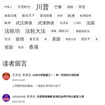
川普
拜登
天亮时分
巴黎
德国
外星人
欧洲
政策法规
政论天下
新冠病毒
欧洲疫情
旅游
武汉肺炎
武漢肺炎
法国
歐洲
毛泽东
江泽民
法轮功
法轮大法
港版《國安法》
港版国安法
美国
疫情
生活
章天亮
習近平
美
美国大选
英
香港
英国
轮回
读者留言
王先生
发表在
AI的文明意蕴之一：单一空间的文明症候
2025-10-20
上周看到您的频道，一篇篇文章写的太好了
uslivjunoji
发表在
印度疫情海啸 欧洲议会呼吁停止航班入境
2022-08-30