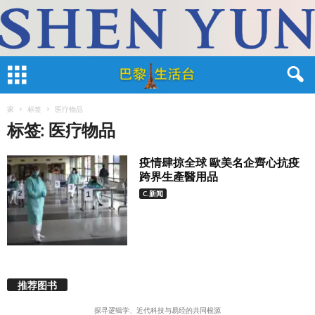
家
标签
医疗物品
标签: 医疗物品
疫情肆掠全球 歐美名企齊心抗疫
跨界生產醫用品
C.新闻
推荐图书
探寻逻辑学、近代科技与易经的共同根源