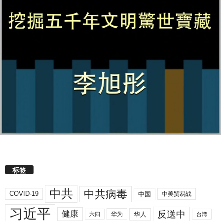
标签
中共
中共病毒
COVID-19
中国
中美贸易战
习近平
反送中
健康
华人
华为
六四
台湾