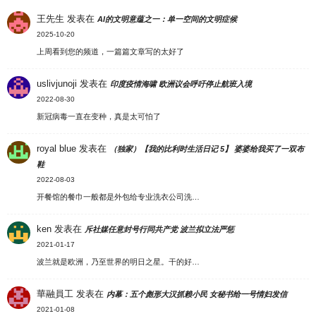
王先生
发表在
AI的文明意蕴之一：单一空间的文明症候
2025-10-20
上周看到您的频道，一篇篇文章写的太好了
uslivjunoji
发表在
印度疫情海啸 欧洲议会呼吁停止航班入境
2022-08-30
新冠病毒一直在变种，真是太可怕了
royal blue
发表在
（独家）【我的比利时生活日记 5】 婆婆给我买了一双布
鞋
2022-08-03
开餐馆的餐巾一般都是外包给专业洗衣公司洗…
ken
发表在
斥社媒任意封号行同共产党 波兰拟立法严惩
2021-01-17
波兰就是欧洲，乃至世界的明日之星。干的好…
華融員工
发表在
内幕：五个彪形大汉抓赖小民 女秘书给一号情妇发信
2021-01-08