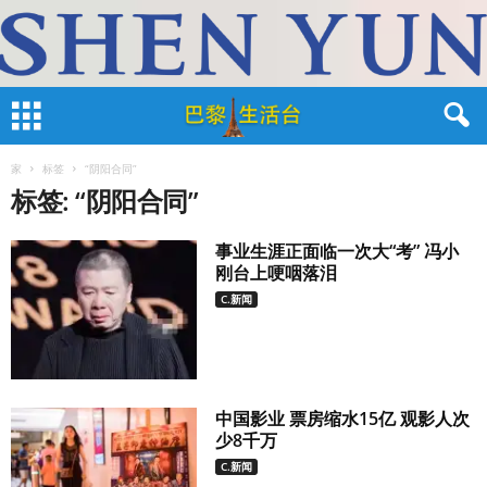
家
标签
“阴阳合同”
标签: “阴阳合同”
事业生涯正面临一次大“考” 冯小
刚台上哽咽落泪
C.新闻
中国影业 票房缩水15亿 观影人次
少8千万
C.新闻