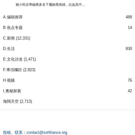
賴小民在華融將多名下屬納爲情婦，比如其中…
A.编辑推荐
488
B.焦点专题
14
C.新闻
(12,331)
D.生活
930
E.文化沙龙
(1,471)
F.專項欄目
(2,823)
H.视频
76
I.奧秘探索
42
海闊天空
(2,713)
投稿、联系：
contact@sohfrance.org