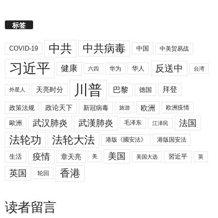
标签
中共
中共病毒
COVID-19
中国
中美贸易战
习近平
反送中
健康
华人
华为
六四
台湾
川普
拜登
天亮时分
巴黎
德国
外星人
欧洲
政策法规
政论天下
新冠病毒
欧洲疫情
旅游
武汉肺炎
武漢肺炎
法国
歐洲
毛泽东
江泽民
法轮功
法轮大法
港版《國安法》
港版国安法
美国
疫情
生活
章天亮
習近平
美
美国大选
英
香港
英国
轮回
读者留言