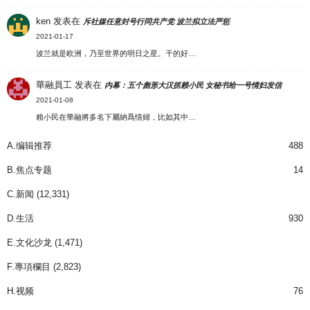
ken
发表在
斥社媒任意封号行同共产党 波兰拟立法严惩
2021-01-17
波兰就是欧洲，乃至世界的明日之星。干的好…
華融員工
发表在
内幕：五个彪形大汉抓赖小民 女秘书给一号情妇发信
2021-01-08
賴小民在華融將多名下屬納爲情婦，比如其中…
A.编辑推荐
488
B.焦点专题
14
C.新闻
(12,331)
D.生活
930
E.文化沙龙
(1,471)
F.專項欄目
(2,823)
H.视频
76