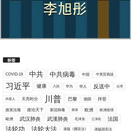
标签
中共
中共病毒
COVID-19
中国
中美贸易战
习近平
反送中
健康
华人
华为
六四
台湾
川普
拜登
天亮时分
巴黎
德国
外星人
欧洲
政策法规
政论天下
新冠病毒
欧洲疫情
旅游
武汉肺炎
武漢肺炎
法国
歐洲
毛泽东
江泽民
法轮功
法轮大法
港版《國安法》
港版国安法