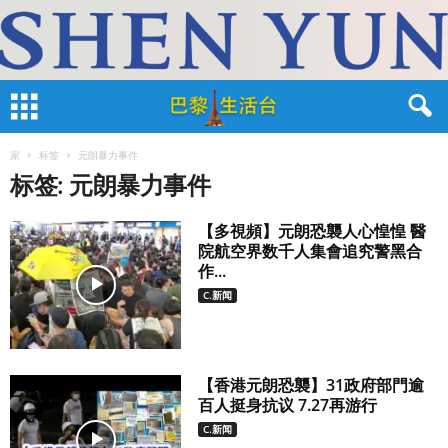
家
标签
元朗暴力事件
标签: 元朗暴力事件
【多視頻】元朗恐襲人心惶惶 醫
院航空界数千人集會追究警黑合
作...
C.新闻
【香港元朗恐襲】31政府部門逾
百人挺身抗议 7.27再游行
C.新闻