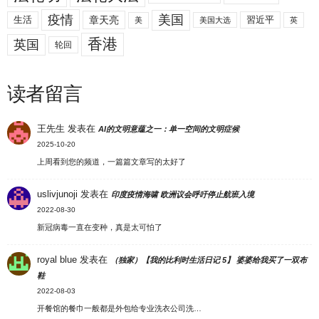
美国
疫情
生活
章天亮
習近平
美
美国大选
英
香港
英国
轮回
读者留言
王先生
发表在
AI的文明意蕴之一：单一空间的文明症候
2025-10-20
上周看到您的频道，一篇篇文章写的太好了
uslivjunoji
发表在
印度疫情海啸 欧洲议会呼吁停止航班入境
2022-08-30
新冠病毒一直在变种，真是太可怕了
royal blue
发表在
（独家）【我的比利时生活日记 5】 婆婆给我买了一双布
鞋
2022-08-03
开餐馆的餐巾一般都是外包给专业洗衣公司洗…