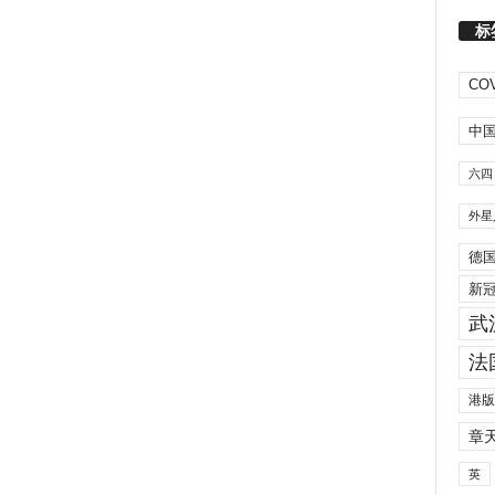
标
COV
中
六四
外星
德
新
武
法
港版
章
英