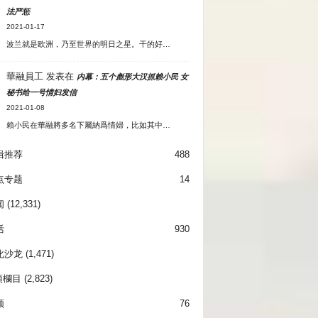
法严惩
2021-01-17
波兰就是欧洲，乃至世界的明日之星。干的好…
華融員工
发表在
内幕：五个彪形大汉抓赖小民 女
秘书给一号情妇发信
2021-01-08
賴小民在華融將多名下屬納爲情婦，比如其中…
辑推荐
488
点专题
14
闻
(12,331)
活
930
化沙龙
(1,471)
項欄目
(2,823)
频
76