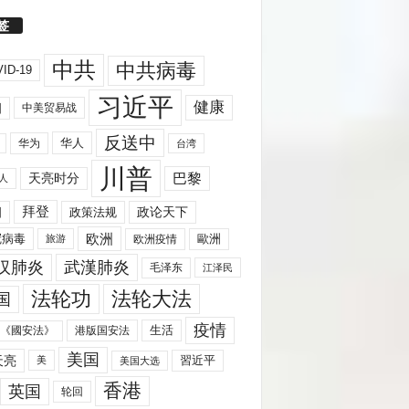
签
中共
中共病毒
ID-19
习近平
健康
国
中美贸易战
反送中
华人
华为
台湾
川普
天亮时分
巴黎
人
拜登
国
政策法规
政论天下
欧洲
歐洲
冠病毒
欧洲疫情
旅游
汉肺炎
武漢肺炎
毛泽东
江泽民
法轮功
法轮大法
国
疫情
生活
《國安法》
港版国安法
美国
天亮
習近平
美
美国大选
香港
英国
轮回