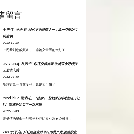
者留言
王先生
发表在
AI的文明意蕴之一：单一空间的文
明症候
2025-10-20
上周看到您的频道，一篇篇文章写的太好了
uslivjunoji
发表在
印度疫情海啸 欧洲议会呼吁停
止航班入境
2022-08-30
新冠病毒一直在变种，真是太可怕了
royal blue
发表在
（独家）【我的比利时生活日记
5】 婆婆给我买了一双布鞋
2022-08-03
开餐馆的餐巾一般都是外包给专业洗衣公司洗…
ken
发表在
斥社媒任意封号行同共产党 波兰拟立