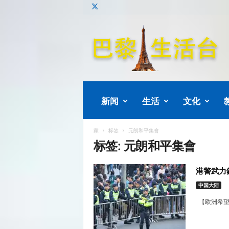
巴
黎
生
活
新闻
生活
文化
家
标签
元朗和平集會
标签: 元朗和平集會
港警武力
中国大陆
【欧洲希望之