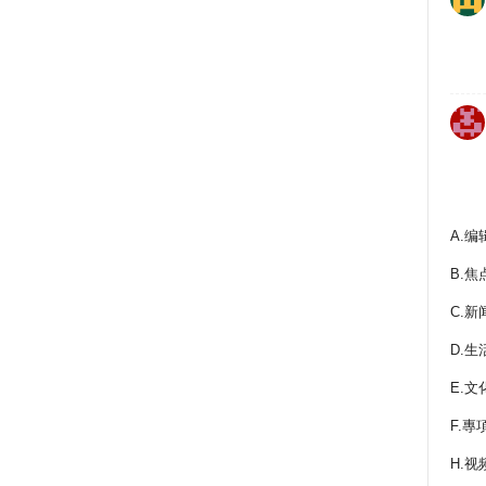
A.编
B.焦
C.新
D.生
E.文
F.專
H.视