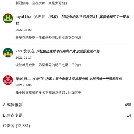
新冠病毒一直在变种，真是太可怕了
royal blue
发表在
（独家）【我的比利时生活日记 5】 婆婆给我买了一双布
鞋
2022-08-03
开餐馆的餐巾一般都是外包给专业洗衣公司洗…
ken
发表在
斥社媒任意封号行同共产党 波兰拟立法严惩
2021-01-17
波兰就是欧洲，乃至世界的明日之星。干的好…
華融員工
发表在
内幕：五个彪形大汉抓赖小民 女秘书给一号情妇发信
2021-01-08
賴小民在華融將多名下屬納爲情婦，比如其中…
A.编辑推荐
488
B.焦点专题
14
C.新闻
(12,331)