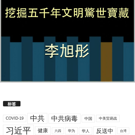
标签
中共
中共病毒
COVID-19
中国
中美贸易战
习近平
反送中
健康
华人
华为
六四
台湾