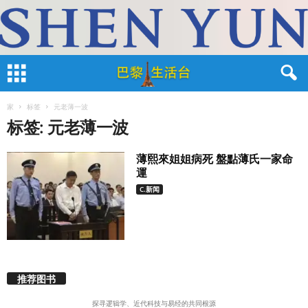
家
标签
元老薄一波
标签: 元老薄一波
薄熙來姐姐病死 盤點薄氏一家命
運
C.新闻
推荐图书
探寻逻辑学、近代科技与易经的共同根源