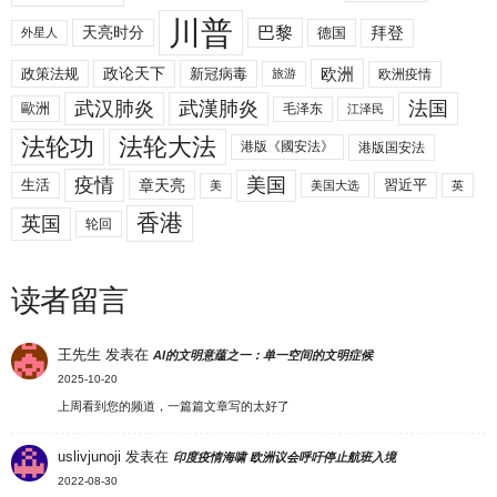
川普
拜登
天亮时分
巴黎
德国
外星人
欧洲
政策法规
政论天下
新冠病毒
欧洲疫情
旅游
武汉肺炎
武漢肺炎
法国
歐洲
毛泽东
江泽民
法轮功
法轮大法
港版《國安法》
港版国安法
美国
疫情
生活
章天亮
習近平
美
美国大选
英
香港
英国
轮回
读者留言
王先生
发表在
AI的文明意蕴之一：单一空间的文明症候
2025-10-20
上周看到您的频道，一篇篇文章写的太好了
uslivjunoji
发表在
印度疫情海啸 欧洲议会呼吁停止航班入境
2022-08-30