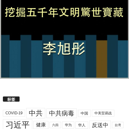
标签
中共
中共病毒
COVID-19
中国
中美贸易战
习近平
反送中
健康
华人
华为
六四
台湾