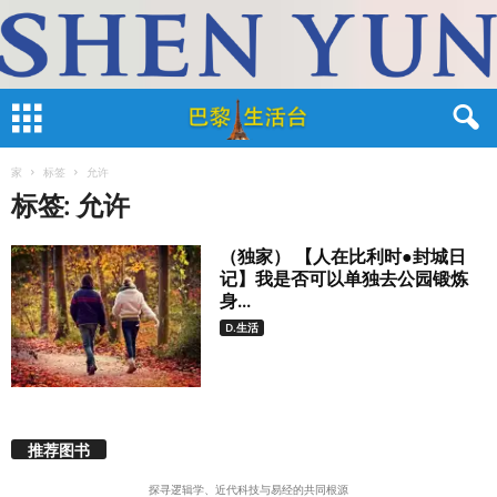
家
标签
允许
标签: 允许
（独家） 【人在比利时●封城日
记】我是否可以单独去公园锻炼
身...
D.生活
推荐图书
探寻逻辑学、近代科技与易经的共同根源