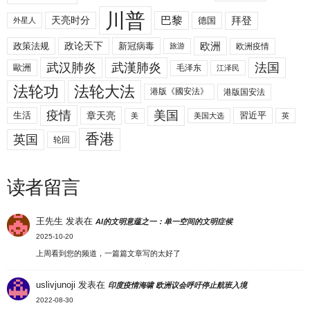
川普
拜登
天亮时分
巴黎
德国
外星人
欧洲
政策法规
政论天下
新冠病毒
欧洲疫情
旅游
武汉肺炎
武漢肺炎
法国
歐洲
毛泽东
江泽民
法轮功
法轮大法
港版《國安法》
港版国安法
美国
疫情
生活
章天亮
習近平
美
美国大选
英
香港
英国
轮回
读者留言
王先生
发表在
AI的文明意蕴之一：单一空间的文明症候
2025-10-20
上周看到您的频道，一篇篇文章写的太好了
uslivjunoji
发表在
印度疫情海啸 欧洲议会呼吁停止航班入境
2022-08-30