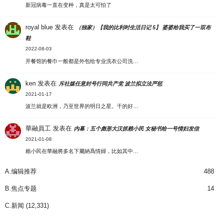
新冠病毒一直在变种，真是太可怕了
royal blue
发表在
（独家）【我的比利时生活日记 5】 婆婆给我买了一双布
鞋
2022-08-03
开餐馆的餐巾一般都是外包给专业洗衣公司洗…
ken
发表在
斥社媒任意封号行同共产党 波兰拟立法严惩
2021-01-17
波兰就是欧洲，乃至世界的明日之星。干的好…
華融員工
发表在
内幕：五个彪形大汉抓赖小民 女秘书给一号情妇发信
2021-01-08
賴小民在華融將多名下屬納爲情婦，比如其中…
A.编辑推荐
488
B.焦点专题
14
C.新闻
(12,331)