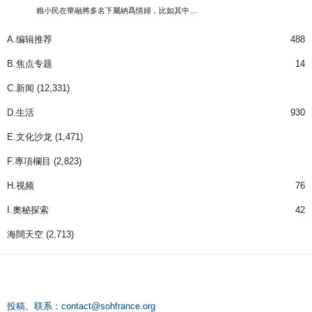
賴小民在華融將多名下屬納爲情婦，比如其中…
A.编辑推荐
488
B.焦点专题
14
C.新闻
(12,331)
D.生活
930
E.文化沙龙
(1,471)
F.專項欄目
(2,823)
H.视频
76
I.奧秘探索
42
海闊天空
(2,713)
投稿、联系：
contact@sohfrance.org