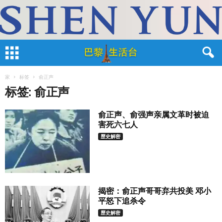
家
标签
俞正声
标签: 俞正声
俞正声、俞强声亲属文革时被迫
害死六七人
歷史解密
揭密：俞正声哥哥弃共投美 邓小
平怒下追杀令
歷史解密