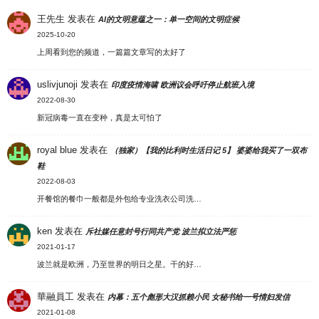
王先生
发表在
AI的文明意蕴之一：单一空间的文明症候
2025-10-20
上周看到您的频道，一篇篇文章写的太好了
uslivjunoji
发表在
印度疫情海啸 欧洲议会呼吁停止航班入境
2022-08-30
新冠病毒一直在变种，真是太可怕了
royal blue
发表在
（独家）【我的比利时生活日记 5】 婆婆给我买了一双布
鞋
2022-08-03
开餐馆的餐巾一般都是外包给专业洗衣公司洗…
ken
发表在
斥社媒任意封号行同共产党 波兰拟立法严惩
2021-01-17
波兰就是欧洲，乃至世界的明日之星。干的好…
華融員工
发表在
内幕：五个彪形大汉抓赖小民 女秘书给一号情妇发信
2021-01-08