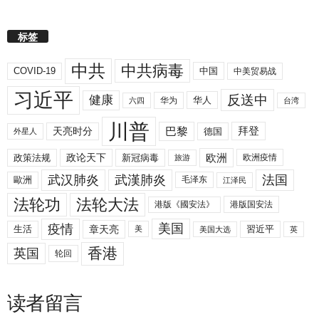
标签
中共
中共病毒
COVID-19
中国
中美贸易战
习近平
反送中
健康
华人
华为
六四
台湾
川普
拜登
天亮时分
巴黎
德国
外星人
欧洲
政策法规
政论天下
新冠病毒
欧洲疫情
旅游
武汉肺炎
武漢肺炎
法国
歐洲
毛泽东
江泽民
法轮功
法轮大法
港版《國安法》
港版国安法
美国
疫情
生活
章天亮
習近平
美
美国大选
英
香港
英国
轮回
读者留言