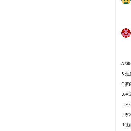
A.编
B.焦
C.新
D.生
E.文
F.專
H.视