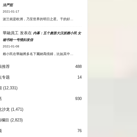
法严惩
2021-01-17
波兰就是欧洲，乃至世界的明日之星。干的好…
華融員工
发表在
内幕：五个彪形大汉抓赖小民 女
秘书给一号情妇发信
2021-01-08
賴小民在華融將多名下屬納爲情婦，比如其中…
辑推荐
488
点专题
14
闻
(12,331)
活
930
化沙龙
(1,471)
項欄目
(2,823)
频
76