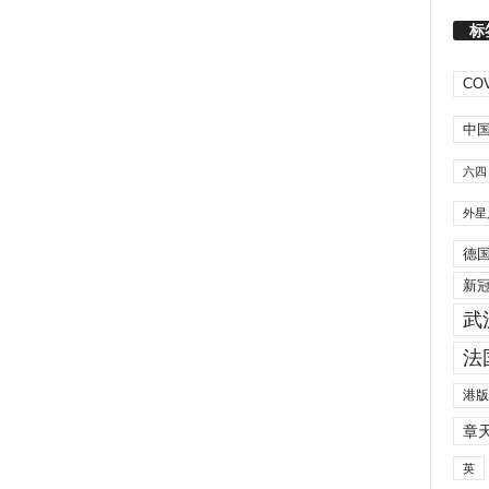
标
COV
中
六四
外星
德
新
武
法
港版
章
英