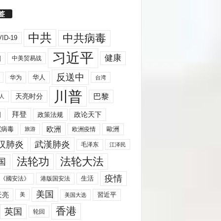
签
中共
中共病毒
ID-19
习近平
健康
国
中美贸易战
反送中
华人
华为
台湾
川普
天亮时分
巴黎
人
拜登
国
政策法规
政论天下
欧洲
歐洲
冠病毒
欧洲疫情
旅游
汉肺炎
武漢肺炎
毛泽东
江泽民
法轮功
法轮大法
国
疫情
生活
《國安法》
港版国安法
美国
天亮
習近平
美
美国大选
香港
英国
轮回