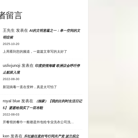
者留言
王先生
发表在
AI的文明意蕴之一：单一空间的文
明症候
2025-10-20
上周看到您的频道，一篇篇文章写的太好了
uslivjunoji
发表在
印度疫情海啸 欧洲议会呼吁停
止航班入境
2022-08-30
新冠病毒一直在变种，真是太可怕了
royal blue
发表在
（独家）【我的比利时生活日记
5】 婆婆给我买了一双布鞋
2022-08-03
开餐馆的餐巾一般都是外包给专业洗衣公司洗…
ken
发表在
斥社媒任意封号行同共产党 波兰拟立