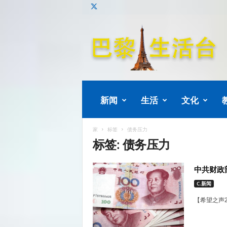
巴
黎
生
活
新闻
生活
文化
家
标签
债务压力
标签: 债务压力
中共财政
C.新闻
【希望之声2