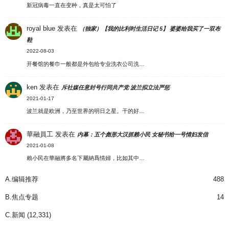
新冠病毒一直在变种，真是太可怕了
royal blue
发表在
（独家）【我的比利时生活日记 5】 婆婆给我买了一双布
鞋
2022-08-03
开餐馆的餐巾一般都是外包给专业洗衣公司洗…
ken
发表在
斥社媒任意封号行同共产党 波兰拟立法严惩
2021-01-17
波兰就是欧洲，乃至世界的明日之星。干的好…
華融員工
发表在
内幕：五个彪形大汉抓赖小民 女秘书给一号情妇发信
2021-01-08
賴小民在華融將多名下屬納爲情婦，比如其中…
A.编辑推荐
488
B.焦点专题
14
C.新闻
(12,331)