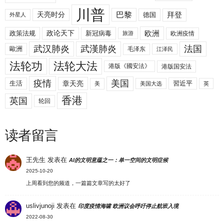
川普
拜登
天亮时分
巴黎
德国
外星人
欧洲
政策法规
政论天下
新冠病毒
欧洲疫情
旅游
武汉肺炎
武漢肺炎
法国
歐洲
毛泽东
江泽民
法轮功
法轮大法
港版《國安法》
港版国安法
美国
疫情
生活
章天亮
習近平
美
美国大选
英
香港
英国
轮回
读者留言
王先生
发表在
AI的文明意蕴之一：单一空间的文明症候
2025-10-20
上周看到您的频道，一篇篇文章写的太好了
uslivjunoji
发表在
印度疫情海啸 欧洲议会呼吁停止航班入境
2022-08-30