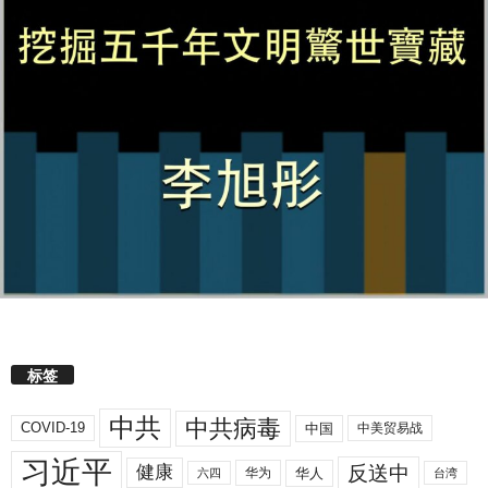
标签
中共
中共病毒
COVID-19
中国
中美贸易战
习近平
反送中
健康
华人
华为
六四
台湾