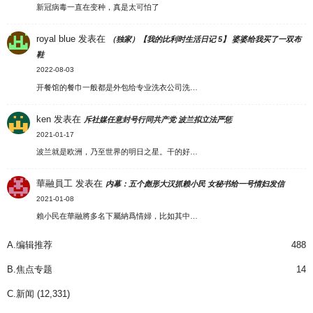
新冠病毒一直在变种，真是太可怕了
royal blue
发表在
（独家）【我的比利时生活日记 5】 婆婆给我买了一双布
鞋
2022-08-03
开餐馆的餐巾一般都是外包给专业洗衣公司洗…
ken
发表在
斥社媒任意封号行同共产党 波兰拟立法严惩
2021-01-17
波兰就是欧洲，乃至世界的明日之星。干的好…
華融員工
发表在
内幕：五个彪形大汉抓赖小民 女秘书给一号情妇发信
2021-01-08
賴小民在華融將多名下屬納爲情婦，比如其中…
A.编辑推荐
488
B.焦点专题
14
C.新闻
(12,331)