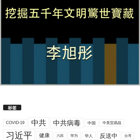
标签
中共
中共病毒
COVID-19
中国
中美贸易战
习近平
反送中
健康
华人
华为
六四
台湾