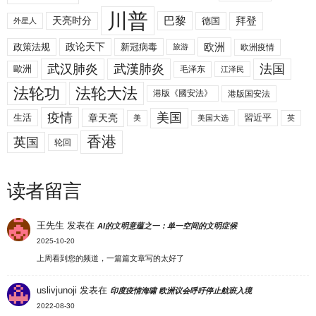
川普
拜登
天亮时分
巴黎
德国
外星人
欧洲
政策法规
政论天下
新冠病毒
欧洲疫情
旅游
武汉肺炎
武漢肺炎
法国
歐洲
毛泽东
江泽民
法轮功
法轮大法
港版《國安法》
港版国安法
美国
疫情
生活
章天亮
習近平
美
美国大选
英
香港
英国
轮回
读者留言
王先生
发表在
AI的文明意蕴之一：单一空间的文明症候
2025-10-20
上周看到您的频道，一篇篇文章写的太好了
uslivjunoji
发表在
印度疫情海啸 欧洲议会呼吁停止航班入境
2022-08-30