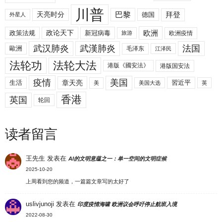
川普
拜登
天亮时分
巴黎
德国
外星人
欧洲
政策法规
政论天下
新冠病毒
欧洲疫情
旅游
武汉肺炎
武漢肺炎
法国
歐洲
毛泽东
江泽民
法轮功
法轮大法
港版《國安法》
港版国安法
美国
疫情
生活
章天亮
習近平
美
美国大选
英
香港
英国
轮回
读者留言
王先生
发表在
AI的文明意蕴之一：单一空间的文明症候
2025-10-20
上周看到您的频道，一篇篇文章写的太好了
uslivjunoji
发表在
印度疫情海啸 欧洲议会呼吁停止航班入境
2022-08-30