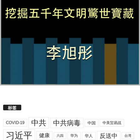
标签
中共
中共病毒
COVID-19
中国
中美贸易战
习近平
反送中
健康
华人
华为
六四
台湾