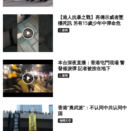
【港人抗暴之戰】再傳示威者墜
樓死訊 另有15歲少年中彈命危
C.新闻
本台深夜直播：香港屯門現場 警
發催淚彈 記者被按在地下
C.新闻
香港“勇武派”：不认同中共认同中
国
海闊天空