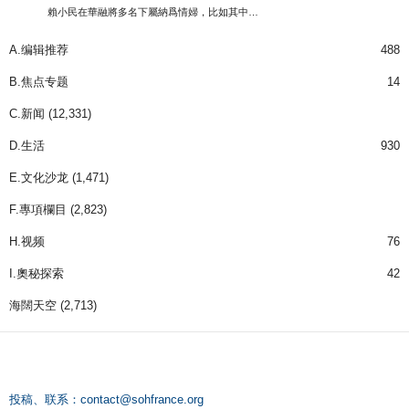
賴小民在華融將多名下屬納爲情婦，比如其中…
A.编辑推荐
488
B.焦点专题
14
C.新闻
(12,331)
D.生活
930
E.文化沙龙
(1,471)
F.專項欄目
(2,823)
H.视频
76
I.奧秘探索
42
海闊天空
(2,713)
投稿、联系：
contact@sohfrance.org