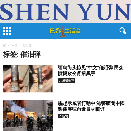
家
标签
催泪弹
标签: 催泪弹
缅甸街头惊见“中文”催泪弹 民众
愤揭政变背后黑手
A.编辑推荐
驅趕示威者行動中 港警腰間中國
製催淚彈自爆冒火噴煙
C.新闻