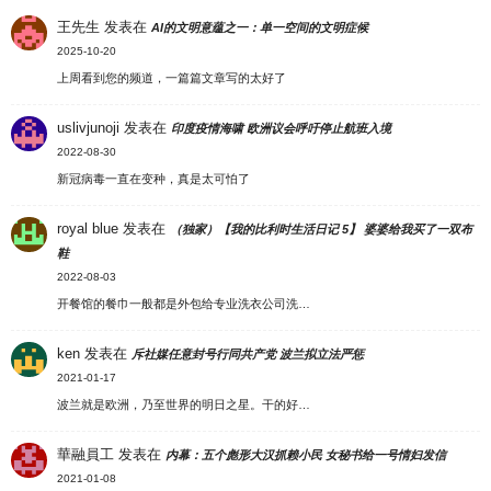
王先生
发表在
AI的文明意蕴之一：单一空间的文明症候
2025-10-20
上周看到您的频道，一篇篇文章写的太好了
uslivjunoji
发表在
印度疫情海啸 欧洲议会呼吁停止航班入境
2022-08-30
新冠病毒一直在变种，真是太可怕了
royal blue
发表在
（独家）【我的比利时生活日记 5】 婆婆给我买了一双布
鞋
2022-08-03
开餐馆的餐巾一般都是外包给专业洗衣公司洗…
ken
发表在
斥社媒任意封号行同共产党 波兰拟立法严惩
2021-01-17
波兰就是欧洲，乃至世界的明日之星。干的好…
華融員工
发表在
内幕：五个彪形大汉抓赖小民 女秘书给一号情妇发信
2021-01-08