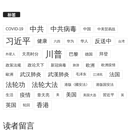
标签
中共
中共病毒
COVID-19
中国
中美贸易战
习近平
反送中
健康
华人
华为
六四
台湾
川普
拜登
天亮时分
巴黎
德国
外星人
欧洲
政策法规
政论天下
新冠病毒
欧洲疫情
旅游
武汉肺炎
武漢肺炎
法国
歐洲
毛泽东
江泽民
法轮功
法轮大法
港版《國安法》
港版国安法
美国
疫情
生活
章天亮
習近平
美
美国大选
英
香港
英国
轮回
读者留言