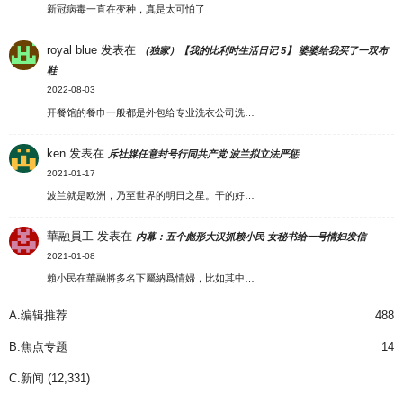
新冠病毒一直在变种，真是太可怕了
royal blue
发表在
（独家）【我的比利时生活日记 5】 婆婆给我买了一双布
鞋
2022-08-03
开餐馆的餐巾一般都是外包给专业洗衣公司洗…
ken
发表在
斥社媒任意封号行同共产党 波兰拟立法严惩
2021-01-17
波兰就是欧洲，乃至世界的明日之星。干的好…
華融員工
发表在
内幕：五个彪形大汉抓赖小民 女秘书给一号情妇发信
2021-01-08
賴小民在華融將多名下屬納爲情婦，比如其中…
A.编辑推荐
488
B.焦点专题
14
C.新闻
(12,331)