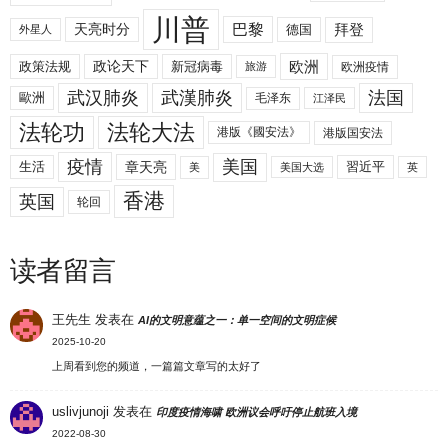
川普
拜登
天亮时分
巴黎
德国
外星人
欧洲
政策法规
政论天下
新冠病毒
欧洲疫情
旅游
武汉肺炎
武漢肺炎
法国
歐洲
毛泽东
江泽民
法轮功
法轮大法
港版《國安法》
港版国安法
美国
疫情
生活
章天亮
習近平
美
美国大选
英
香港
英国
轮回
读者留言
王先生
发表在
AI的文明意蕴之一：单一空间的文明症候
2025-10-20
上周看到您的频道，一篇篇文章写的太好了
uslivjunoji
发表在
印度疫情海啸 欧洲议会呼吁停止航班入境
2022-08-30