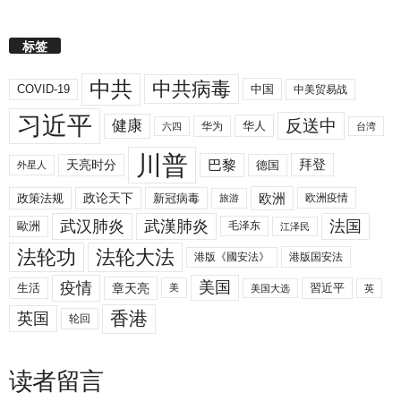
标签
中共
中共病毒
COVID-19
中国
中美贸易战
习近平
反送中
健康
华人
华为
六四
台湾
川普
拜登
天亮时分
巴黎
德国
外星人
欧洲
政策法规
政论天下
新冠病毒
欧洲疫情
旅游
武汉肺炎
武漢肺炎
法国
歐洲
毛泽东
江泽民
法轮功
法轮大法
港版《國安法》
港版国安法
美国
疫情
生活
章天亮
習近平
美
美国大选
英
香港
英国
轮回
读者留言