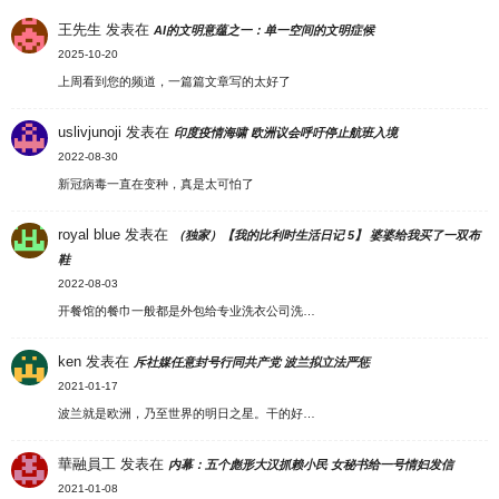
王先生
发表在
AI的文明意蕴之一：单一空间的文明症候
2025-10-20
上周看到您的频道，一篇篇文章写的太好了
uslivjunoji
发表在
印度疫情海啸 欧洲议会呼吁停止航班入境
2022-08-30
新冠病毒一直在变种，真是太可怕了
royal blue
发表在
（独家）【我的比利时生活日记 5】 婆婆给我买了一双布
鞋
2022-08-03
开餐馆的餐巾一般都是外包给专业洗衣公司洗…
ken
发表在
斥社媒任意封号行同共产党 波兰拟立法严惩
2021-01-17
波兰就是欧洲，乃至世界的明日之星。干的好…
華融員工
发表在
内幕：五个彪形大汉抓赖小民 女秘书给一号情妇发信
2021-01-08