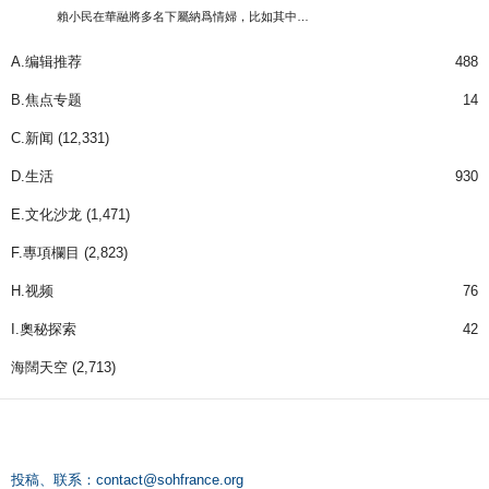
賴小民在華融將多名下屬納爲情婦，比如其中…
A.编辑推荐
488
B.焦点专题
14
C.新闻
(12,331)
D.生活
930
E.文化沙龙
(1,471)
F.專項欄目
(2,823)
H.视频
76
I.奧秘探索
42
海闊天空
(2,713)
投稿、联系：
contact@sohfrance.org