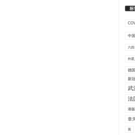
标
COV
中
六四
外星
德
新
武
法
港版
章
英