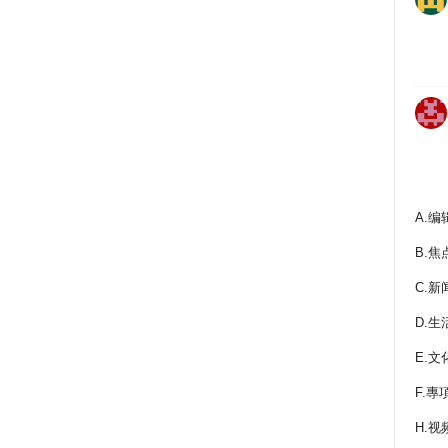
A.编
B.焦
C.新
D.生
E.文
F.專
H.视