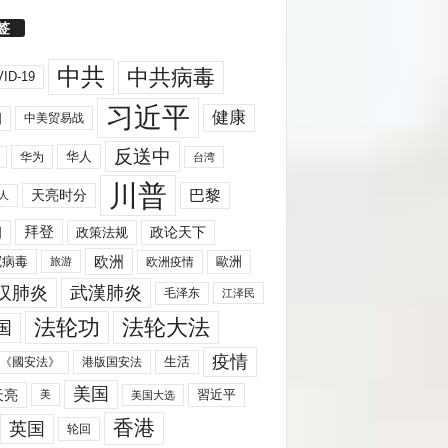
签
中共
中共病毒
ID-19
习近平
健康
国
中美贸易战
反送中
华人
华为
台湾
川普
天亮时分
巴黎
人
拜登
国
政策法规
政论天下
欧洲
歐洲
冠病毒
欧洲疫情
旅游
汉肺炎
武漢肺炎
毛泽东
江泽民
法轮功
法轮大法
国
疫情
生活
《國安法》
港版国安法
美国
天亮
習近平
美
美国大选
香港
英国
轮回