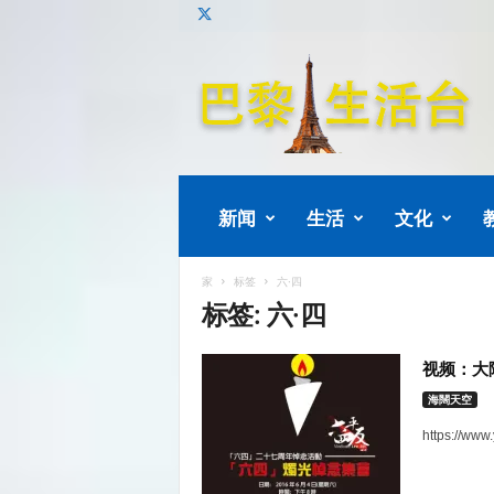
巴
黎
生
活
新闻
生活
文化
家
标签
六·四
标签: 六·四
视频：大
海闊天空
https://www