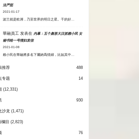
法严惩
2021-01-17
波兰就是欧洲，乃至世界的明日之星。干的好…
華融員工
发表在
内幕：五个彪形大汉抓赖小民 女
秘书给一号情妇发信
2021-01-08
賴小民在華融將多名下屬納爲情婦，比如其中…
辑推荐
488
点专题
14
闻
(12,331)
活
930
化沙龙
(1,471)
項欄目
(2,823)
频
76