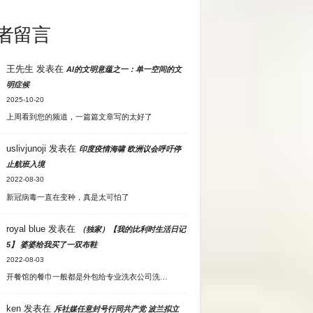
者留言
王先生
发表在
AI的文明意蕴之一：单一空间的文
明症候
2025-10-20
上周看到您的频道，一篇篇文章写的太好了
uslivjunoji
发表在
印度疫情海啸 欧洲议会呼吁停
止航班入境
2022-08-30
新冠病毒一直在变种，真是太可怕了
royal blue
发表在
（独家）【我的比利时生活日记
5】 婆婆给我买了一双布鞋
2022-08-03
开餐馆的餐巾一般都是外包给专业洗衣公司洗…
ken
发表在
斥社媒任意封号行同共产党 波兰拟立