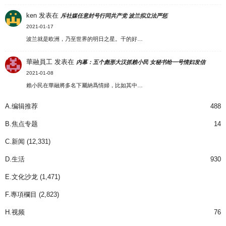
ken
发表在
斥社媒任意封号行同共产党 波兰拟立法严惩
2021-01-17
波兰就是欧洲，乃至世界的明日之星。干的好…
華融員工
发表在
内幕：五个彪形大汉抓赖小民 女秘书给一号情妇发信
2021-01-08
賴小民在華融將多名下屬納爲情婦，比如其中…
A.编辑推荐
488
B.焦点专题
14
C.新闻
(12,331)
D.生活
930
E.文化沙龙
(1,471)
F.專項欄目
(2,823)
H.视频
76