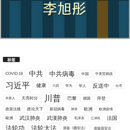
标签
中共
中共病毒
COVID-19
中国
中美贸易战
习近平
反送中
健康
华人
华为
六四
台湾
川普
拜登
天亮时分
巴黎
德国
外星人
欧洲
政策法规
政论天下
新冠病毒
欧洲疫情
旅游
武汉肺炎
武漢肺炎
法国
歐洲
毛泽东
江泽民
法轮功
法轮大法
港版《國安法》
港版国安法