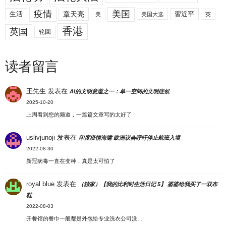
美国
疫情
生活
章天亮
習近平
美
美国大选
英
香港
英国
轮回
读者留言
王先生
发表在
AI的文明意蕴之一：单一空间的文明症候
2025-10-20
上周看到您的频道，一篇篇文章写的太好了
uslivjunoji
发表在
印度疫情海啸 欧洲议会呼吁停止航班入境
2022-08-30
新冠病毒一直在变种，真是太可怕了
royal blue
发表在
（独家）【我的比利时生活日记 5】 婆婆给我买了一双布
鞋
2022-08-03
开餐馆的餐巾一般都是外包给专业洗衣公司洗…