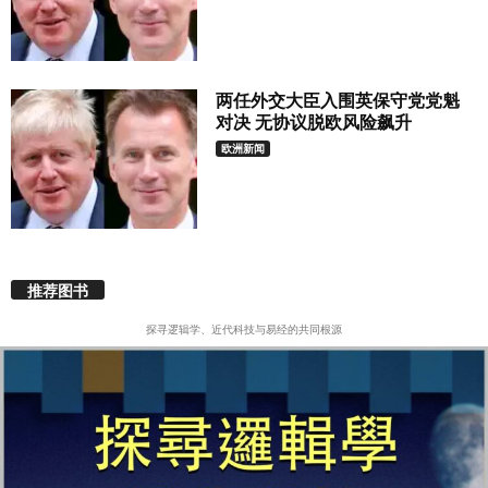
两任外交大臣入围英保守党党魁
对决 无协议脱欧风险飙升
欧洲新闻
推荐图书
探寻逻辑学、近代科技与易经的共同根源