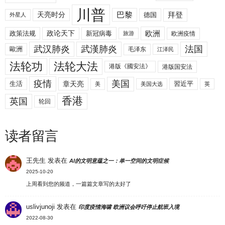
川普
拜登
天亮时分
巴黎
德国
外星人
欧洲
政策法规
政论天下
新冠病毒
欧洲疫情
旅游
武汉肺炎
武漢肺炎
法国
歐洲
毛泽东
江泽民
法轮功
法轮大法
港版《國安法》
港版国安法
美国
疫情
生活
章天亮
習近平
美
美国大选
英
香港
英国
轮回
读者留言
王先生
发表在
AI的文明意蕴之一：单一空间的文明症候
2025-10-20
上周看到您的频道，一篇篇文章写的太好了
uslivjunoji
发表在
印度疫情海啸 欧洲议会呼吁停止航班入境
2022-08-30