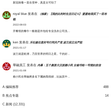
新冠病毒一直在变种，真是太可怕了
royal blue
发表在
（独家）【我的比利时生活日记 5】 婆婆给我买了一双布
鞋
2022-08-03
开餐馆的餐巾一般都是外包给专业洗衣公司洗…
ken
发表在
斥社媒任意封号行同共产党 波兰拟立法严惩
2021-01-17
波兰就是欧洲，乃至世界的明日之星。干的好…
華融員工
发表在
内幕：五个彪形大汉抓赖小民 女秘书给一号情妇发信
2021-01-08
賴小民在華融將多名下屬納爲情婦，比如其中…
A.编辑推荐
488
B.焦点专题
14
C.新闻
(12,331)