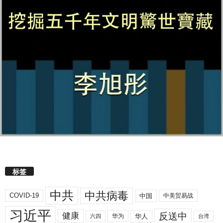
标签
中共
中共病毒
COVID-19
中国
中美贸易战
习近平
反送中
健康
华人
华为
六四
台湾